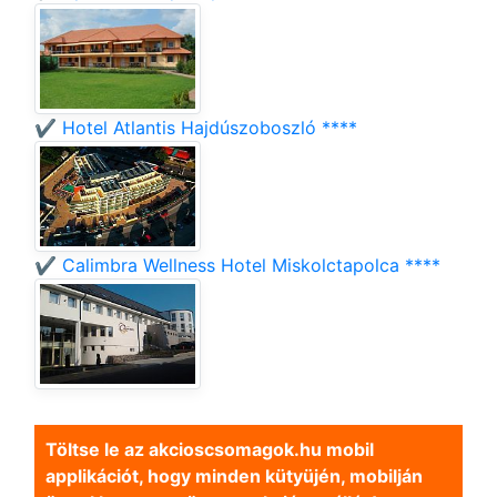
✔️ Hotel Atlantis Hajdúszoboszló ****
✔️ Calimbra Wellness Hotel Miskolctapolca ****
Töltse le az akcioscsomagok.hu mobil
applikációt, hogy minden kütyüjén, mobilján