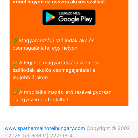
önnel legyen az összes akciós szállás!
Magyarországi szállodák akciós
csomagajánlatai egy helyen.
A legjobb magyarországi wellness
szállodák akciós csomagajánlatai a
legjobb árakon.
A mobilalkalmazás letöltésével gyorsan
és egyszerũen foglalhat.
www.spathermalhotelhungary.com
Copyright © 2002
- 2026 Tel: +36 (1) 227-9614