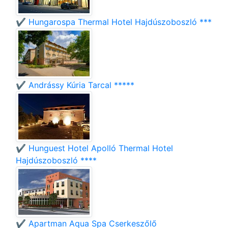
✔️ Hungarospa Thermal Hotel Hajdúszoboszló ***
✔️ Andrássy Kúria Tarcal *****
✔️ Hunguest Hotel Apolló Thermal Hotel
Hajdúszoboszló ****
✔️ Apartman Aqua Spa Cserkeszőlő