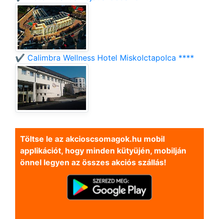
✔️ Calimbra Wellness Hotel Miskolctapolca ****
Töltse le az akcioscsomagok.hu mobil
applikációt, hogy minden kütyüjén, mobilján
önnel legyen az összes akciós szállás!