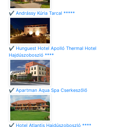
✔️ Andrássy Kúria Tarcal *****
✔️ Hunguest Hotel Apolló Thermal Hotel
Hajdúszoboszló ****
✔️ Apartman Aqua Spa Cserkeszőlő
✔️ Hotel Atlantis Hajdúszoboszló ****