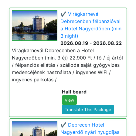
✔️ Virágkarnevál
Debrecenben félpanzióval
a Hotel Nagyerdőben (min.
3 night)
2026.08.19 - 2026.08.22
Virágkarnevál Debrecenben a Hotel
Nagyerdőben (min. 3 éj) 22.900 Ft / fő / éj ártól
/ félpanziós ellátás / szálloda saját gyógyvizes
medencéjének használata / ingyenes WIFI /
ingyenes parkolás /
Half board
View
Translate This Package
✔️ Debrecen Hotel
Nagyerdő nyári nyugdíjas