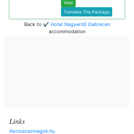
View
Translate This Package
Back to
✔️ Hotel Nagyerdő Debrecen
accommodation
Links
Akcioscsomagok.hu