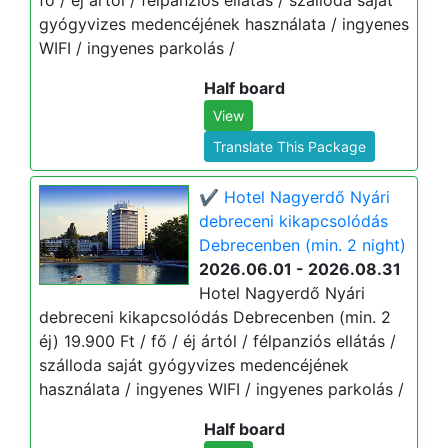
fő / éj ártól / félpanziós ellátás / szálloda saját
gyógyvizes medencéjének használata / ingyenes
WIFI / ingyenes parkolás /
Half board
View
Translate This Package
✔️ Hotel Nagyerdő Nyári
debreceni kikapcsolódás
Debrecenben (min. 2 night)
2026.06.01 - 2026.08.31
Hotel Nagyerdő Nyári
debreceni kikapcsolódás Debrecenben (min. 2
éj) 19.900 Ft / fő / éj ártól / félpanziós ellátás /
szálloda saját gyógyvizes medencéjének
használata / ingyenes WIFI / ingyenes parkolás /
Half board