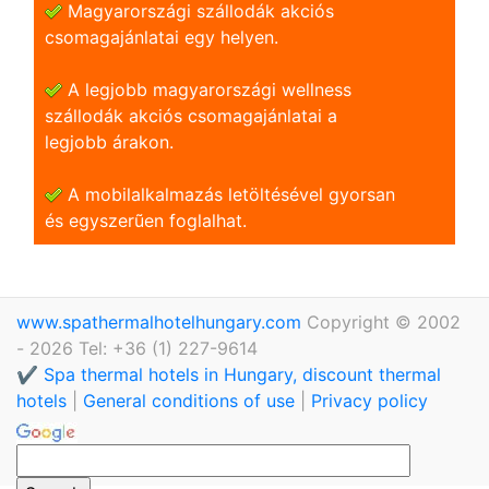
Magyarországi szállodák akciós
csomagajánlatai egy helyen.
A legjobb magyarországi wellness
szállodák akciós csomagajánlatai a
legjobb árakon.
A mobilalkalmazás letöltésével gyorsan
és egyszerũen foglalhat.
www.spathermalhotelhungary.com
Copyright © 2002
- 2026 Tel: +36 (1) 227-9614
✔️ Spa thermal hotels in Hungary, discount thermal
hotels
|
General conditions of use
|
Privacy policy