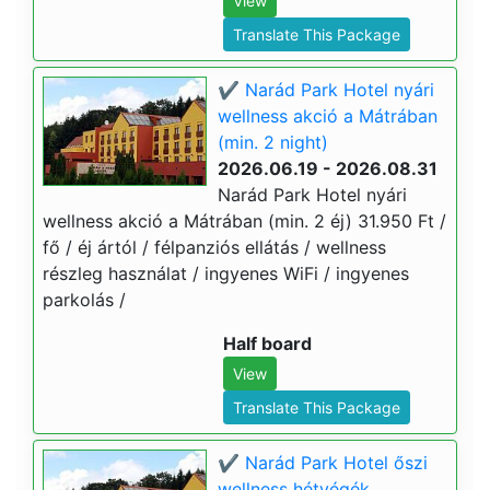
View
Translate This Package
✔️ Narád Park Hotel nyári
wellness akció a Mátrában
(min. 2 night)
2026.06.19 - 2026.08.31
Narád Park Hotel nyári
wellness akció a Mátrában (min. 2 éj) 31.950 Ft /
fő / éj ártól / félpanziós ellátás / wellness
részleg használat / ingyenes WiFi / ingyenes
parkolás /
Half board
View
Translate This Package
✔️ Narád Park Hotel őszi
wellness hétvégék