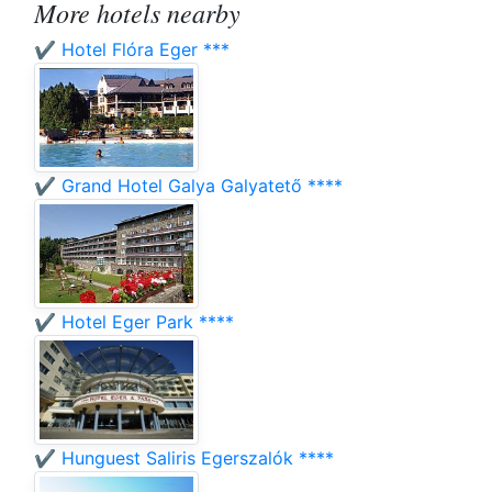
More hotels nearby
✔️ Hotel Flóra Eger ***
✔️ Grand Hotel Galya Galyatető ****
✔️ Hotel Eger Park ****
✔️ Hunguest Saliris Egerszalók ****