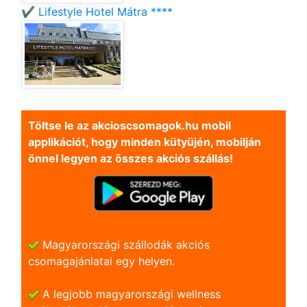
✔️ Lifestyle Hotel Mátra ****
Töltse le az akcioscsomagok.hu mobil
applikációt, hogy minden kütyüjén, mobilján
önnel legyen az összes akciós szállás!
Magyarországi szállodák akciós
csomagajánlatai egy helyen.
A legjobb magyarországi wellness