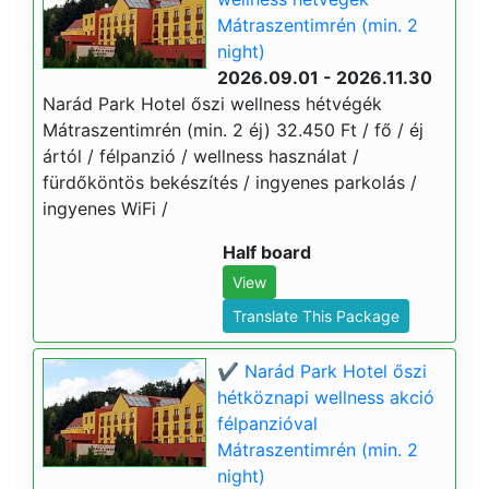
Mátraszentimrén (min. 2
night)
2026.09.01 - 2026.11.30
Narád Park Hotel őszi wellness hétvégék
Mátraszentimrén (min. 2 éj) 32.450 Ft / fő / éj
ártól / félpanzió / wellness használat /
fürdőköntös bekészítés / ingyenes parkolás /
ingyenes WiFi /
Half board
View
Translate This Package
✔️ Narád Park Hotel őszi
hétköznapi wellness akció
félpanzióval
Mátraszentimrén (min. 2
night)