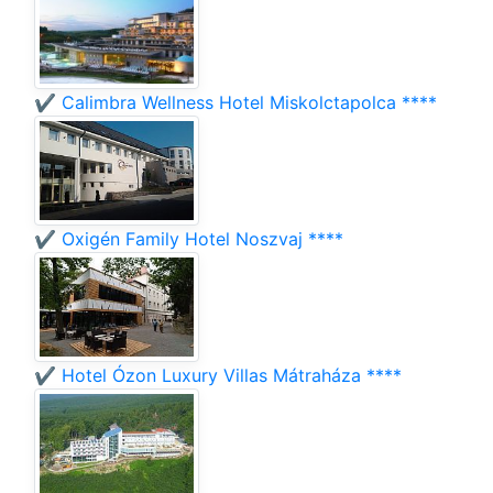
✔️ Calimbra Wellness Hotel Miskolctapolca ****
✔️ Oxigén Family Hotel Noszvaj ****
✔️ Hotel Ózon Luxury Villas Mátraháza ****