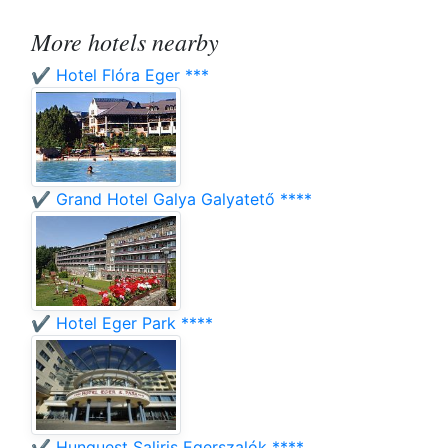
More hotels nearby
✔️ Hotel Flóra Eger ***
✔️ Grand Hotel Galya Galyatető ****
✔️ Hotel Eger Park ****
✔️ Hunguest Saliris Egerszalók ****