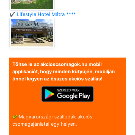
✔️ Lifestyle Hotel Mátra ****
Töltse le az akcioscsomagok.hu mobil
applikációt, hogy minden kütyüjén, mobilján
önnel legyen az összes akciós szállás!
Magyarországi szállodák akciós
csomagajánlatai egy helyen.