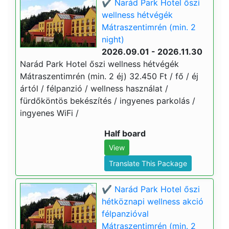
✔️ Narád Park Hotel őszi
wellness hétvégék
Mátraszentimrén (min. 2
night)
2026.09.01 - 2026.11.30
Narád Park Hotel őszi wellness hétvégék
Mátraszentimrén (min. 2 éj) 32.450 Ft / fő / éj
ártól / félpanzió / wellness használat /
fürdőköntös bekészítés / ingyenes parkolás /
ingyenes WiFi /
Half board
View
Translate This Package
✔️ Narád Park Hotel őszi
hétköznapi wellness akció
félpanzióval
Mátraszentimrén (min. 2