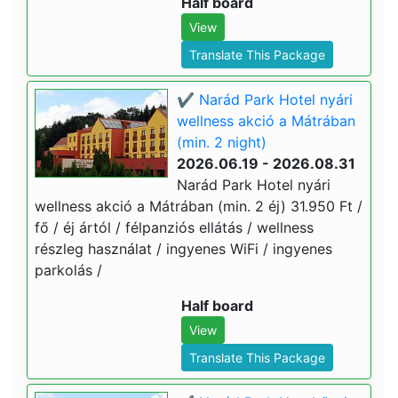
Half board
View
Translate This Package
✔️ Narád Park Hotel nyári
wellness akció a Mátrában
(min. 2 night)
2026.06.19 - 2026.08.31
Narád Park Hotel nyári
wellness akció a Mátrában (min. 2 éj) 31.950 Ft /
fő / éj ártól / félpanziós ellátás / wellness
részleg használat / ingyenes WiFi / ingyenes
parkolás /
Half board
View
Translate This Package