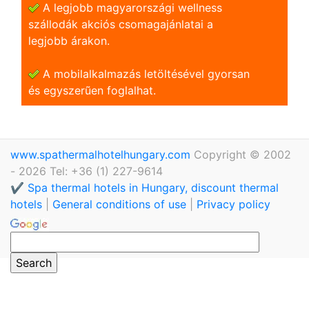
A legjobb magyarországi wellness
szállodák akciós csomagajánlatai a
legjobb árakon.
A mobilalkalmazás letöltésével gyorsan
és egyszerũen foglalhat.
www.spathermalhotelhungary.com
Copyright © 2002
- 2026 Tel: +36 (1) 227-9614
✔️ Spa thermal hotels in Hungary, discount thermal
hotels
|
General conditions of use
|
Privacy policy