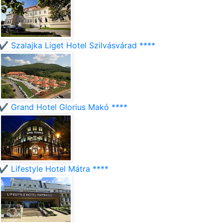
✔️ Szalajka Liget Hotel Szilvásvárad ****
✔️ Grand Hotel Glorius Makó ****
✔️ Lifestyle Hotel Mátra ****