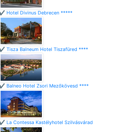
✔️ Hotel Divinus Debrecen *****
✔️ Tisza Balneum Hotel Tiszafüred ****
✔️ Balneo Hotel Zsori Mezőkövesd ****
✔️ La Contessa Kastélyhotel Szilvásvárad