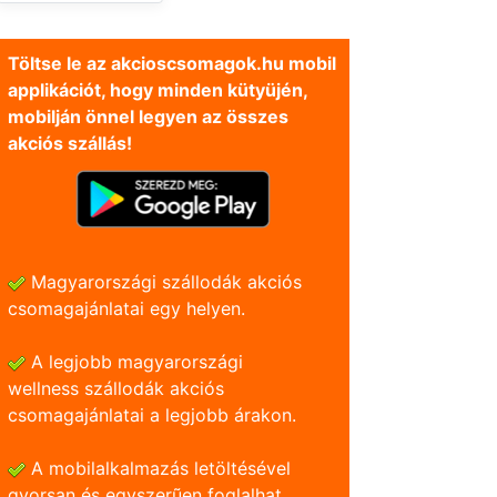
Töltse le az akcioscsomagok.hu mobil
applikációt, hogy minden kütyüjén,
mobilján önnel legyen az összes
akciós szállás!
Magyarországi szállodák akciós
csomagajánlatai egy helyen.
A legjobb magyarországi
wellness szállodák akciós
csomagajánlatai a legjobb árakon.
A mobilalkalmazás letöltésével
gyorsan és egyszerũen foglalhat.