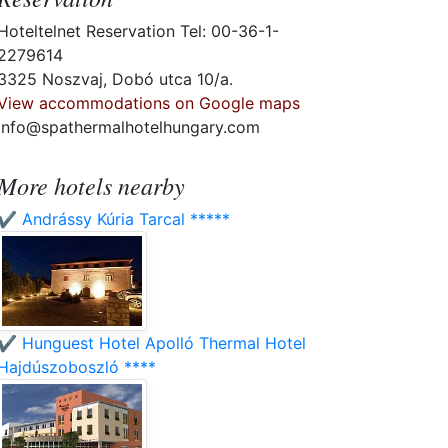
Hoteltelnet Reservation Tel: 00-36-1-
2279614
3325 Noszvaj, Dobó utca 10/a.
View accommodations on Google maps
info@spathermalhotelhungary.com
More hotels nearby
✔️ Andrássy Kúria Tarcal *****
✔️ Hunguest Hotel Apolló Thermal Hotel
Hajdúszoboszló ****