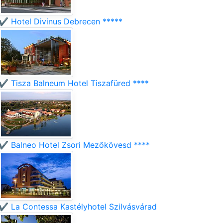
✔️ Hotel Divinus Debrecen *****
✔️ Tisza Balneum Hotel Tiszafüred ****
✔️ Balneo Hotel Zsori Mezőkövesd ****
✔️ La Contessa Kastélyhotel Szilvásvárad