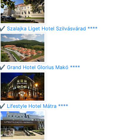
✔️ Szalajka Liget Hotel Szilvásvárad ****
✔️ Grand Hotel Glorius Makó ****
✔️ Lifestyle Hotel Mátra ****