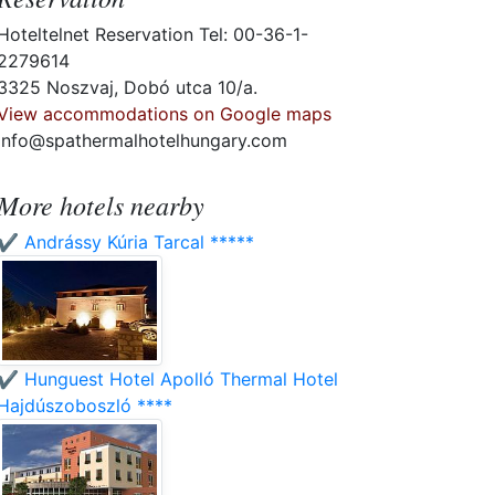
Hoteltelnet Reservation Tel: 00-36-1-
2279614
3325 Noszvaj, Dobó utca 10/a.
View accommodations on Google maps
info@spathermalhotelhungary.com
More hotels nearby
✔️ Andrássy Kúria Tarcal *****
✔️ Hunguest Hotel Apolló Thermal Hotel
Hajdúszoboszló ****