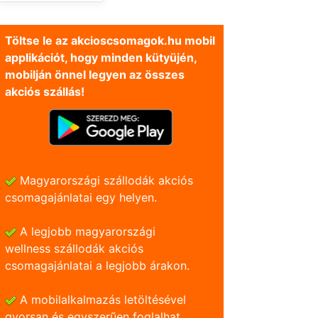
Töltse le az akcioscsomagok.hu mobil
applikációt, hogy minden kütyüjén,
mobilján önnel legyen az összes
akciós szállás!
Magyarországi szállodák akciós
csomagajánlatai egy helyen.
A legjobb magyarországi
wellness szállodák akciós
csomagajánlatai a legjobb árakon.
A mobilalkalmazás letöltésével
gyorsan és egyszerũen foglalhat.