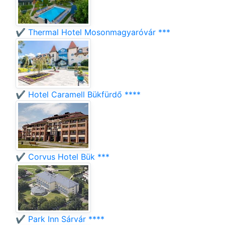
✔️ Thermal Hotel Mosonmagyaróvár ***
✔️ Hotel Caramell Bükfürdő ****
✔️ Corvus Hotel Bük ***
✔️ Park Inn Sárvár ****