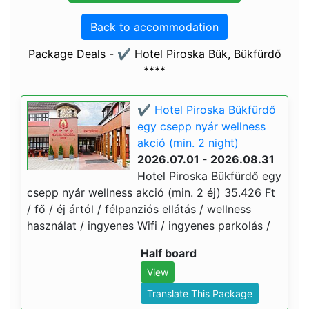
Back to accommodation
Package Deals - ✔️ Hotel Piroska Bük, Bükfürdő
****
✔️ Hotel Piroska Bükfürdő
egy csepp nyár wellness
akció (min. 2 night)
2026.07.01 - 2026.08.31
Hotel Piroska Bükfürdő egy
csepp nyár wellness akció (min. 2 éj) 35.426 Ft
/ fő / éj ártól / félpanziós ellátás / wellness
használat / ingyenes Wifi / ingyenes parkolás /
Half board
View
Translate This Package