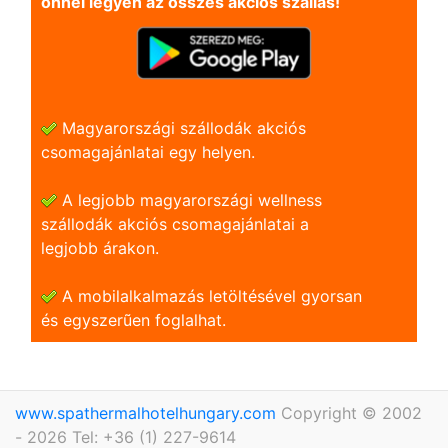
önnel legyen az összes akciós szállás!
Magyarországi szállodák akciós
csomagajánlatai egy helyen.
A legjobb magyarországi wellness
szállodák akciós csomagajánlatai a
legjobb árakon.
A mobilalkalmazás letöltésével gyorsan
és egyszerũen foglalhat.
www.spathermalhotelhungary.com
Copyright © 2002
- 2026 Tel: +36 (1) 227-9614