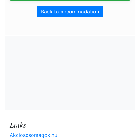
Back to accommodation
Links
Akcioscsomagok.hu