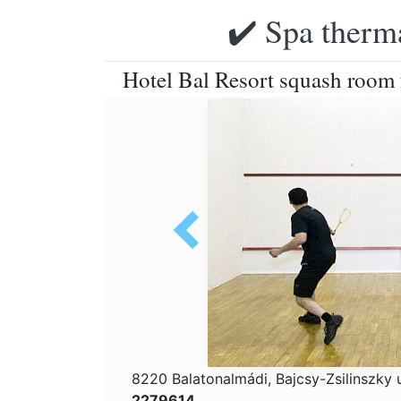
✔️ Spa therma
Hotel Bal Resort squash room f
8220 Balatonalmádi, Bajcsy-Zsilinszky u
2279614