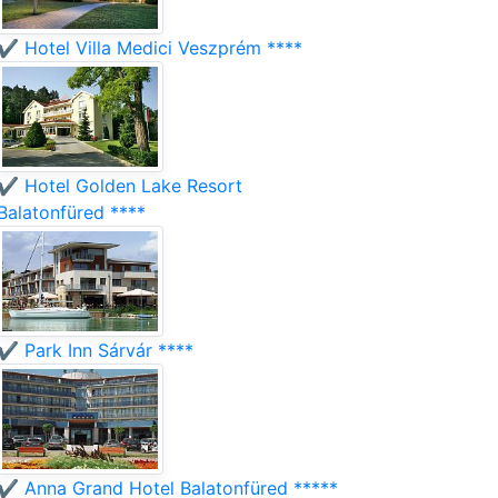
✔️ Hotel Villa Medici Veszprém ****
✔️ Hotel Golden Lake Resort
Balatonfüred ****
✔️ Park Inn Sárvár ****
✔️ Anna Grand Hotel Balatonfüred *****