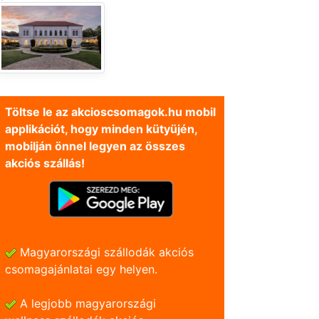
Töltse le az akcioscsomagok.hu mobil
applikációt, hogy minden kütyüjén,
mobilján önnel legyen az összes
akciós szállás!
Magyarországi szállodák akciós
csomagajánlatai egy helyen.
A legjobb magyarországi