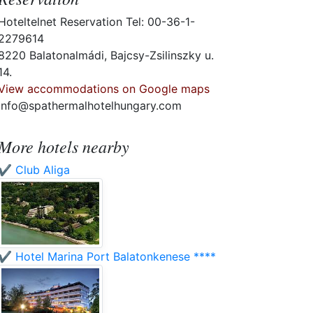
Hoteltelnet Reservation Tel: 00-36-1-
2279614
8220 Balatonalmádi, Bajcsy-Zsilinszky u.
14.
View accommodations on Google maps
info@spathermalhotelhungary.com
More hotels nearby
✔️ Club Aliga
✔️ Hotel Marina Port Balatonkenese ****