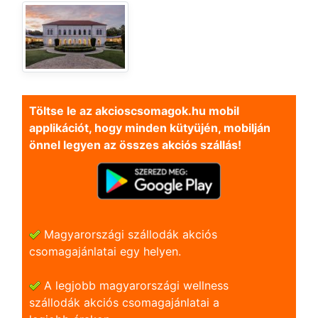
Töltse le az akcioscsomagok.hu mobil
applikációt, hogy minden kütyüjén, mobilján
önnel legyen az összes akciós szállás!
Magyarországi szállodák akciós
csomagajánlatai egy helyen.
A legjobb magyarországi wellness
szállodák akciós csomagajánlatai a