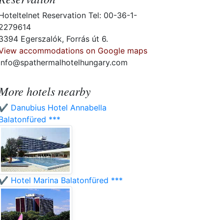
Hoteltelnet Reservation Tel: 00-36-1-
2279614
3394 Egerszalók, Forrás út 6.
View accommodations on Google maps
info@spathermalhotelhungary.com
More hotels nearby
✔️ Danubius Hotel Annabella
Balatonfüred ***
✔️ Hotel Marina Balatonfüred ***