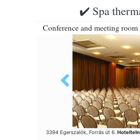
✔️ Spa therma
Conference and meeting room f
3394 Egerszalók, Forrás út 6.
Hoteltel