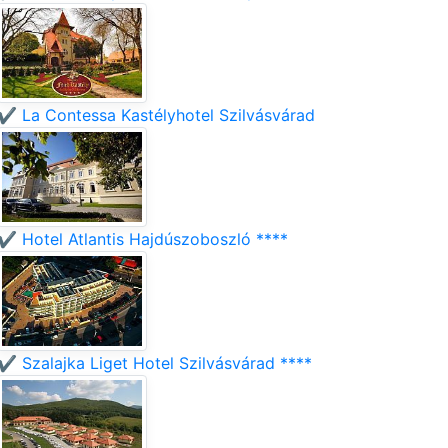
✔️ La Contessa Kastélyhotel Szilvásvárad
✔️ Hotel Atlantis Hajdúszoboszló ****
✔️ Szalajka Liget Hotel Szilvásvárad ****