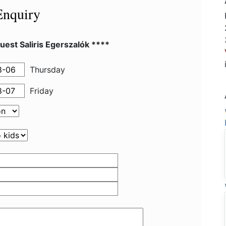
Enquiry
est Saliris Egerszalók ****
Thursday
Friday