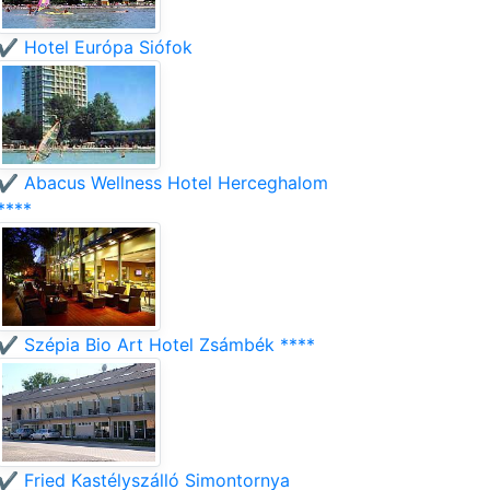
✔️ Hotel Európa Siófok
✔️ Abacus Wellness Hotel Herceghalom
****
✔️ Szépia Bio Art Hotel Zsámbék ****
✔️ Fried Kastélyszálló Simontornya