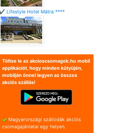
✔️ Lifestyle Hotel Mátra ****
Töltse le az akcioscsomagok.hu mobil
applikációt, hogy minden kütyüjén,
mobilján önnel legyen az összes
akciós szállás!
Magyarországi szállodák akciós
csomagajánlatai egy helyen.