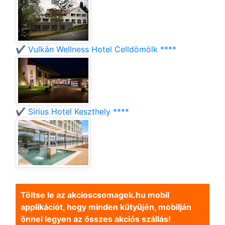
✔️ Vulkán Wellness Hotel Celldömölk ****
✔️ Sirius Hotel Keszthely ****
Töltse le az akcioscsomagok.hu mobil
applikációt, hogy minden kütyüjén, mobilján
önnel legyen az összes akciós szállás!