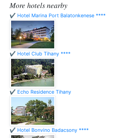
More hotels nearby
✔️ Hotel Marina Port Balatonkenese ****
✔️ Hotel Club Tihany ****
✔️ Echo Residence Tihany
✔️ Hotel Bonvino Badacsony ****