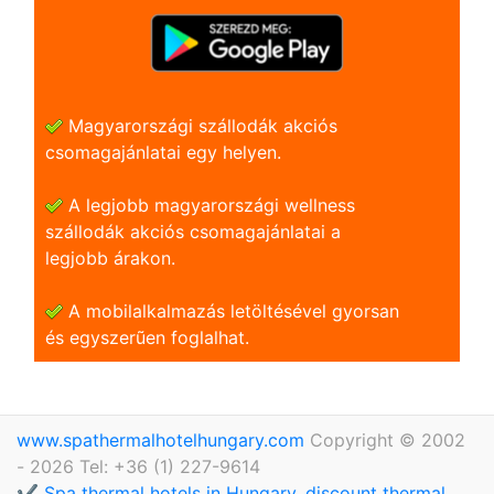
Magyarországi szállodák akciós
csomagajánlatai egy helyen.
A legjobb magyarországi wellness
szállodák akciós csomagajánlatai a
legjobb árakon.
A mobilalkalmazás letöltésével gyorsan
és egyszerũen foglalhat.
www.spathermalhotelhungary.com
Copyright © 2002
- 2026 Tel: +36 (1) 227-9614
✔️ Spa thermal hotels in Hungary, discount thermal