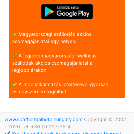
Magyarországi szállodák akciós
csomagajánlatai egy helyen.
A legjobb magyarországi wellness
szállodák akciós csomagajánlatai a
legjobb árakon.
A mobilalkalmazás letöltésével gyorsan
és egyszerũen foglalhat.
www.spathermalhotelhungary.com
Copyright © 2002
- 2026 Tel: +36 (1) 227-9614
✔️ Spa thermal hotels in Hungary, discount thermal