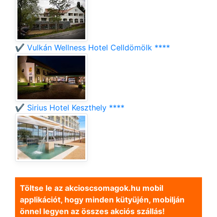
✔️ Vulkán Wellness Hotel Celldömölk ****
✔️ Sirius Hotel Keszthely ****
Töltse le az akcioscsomagok.hu mobil
applikációt, hogy minden kütyüjén, mobilján
önnel legyen az összes akciós szállás!