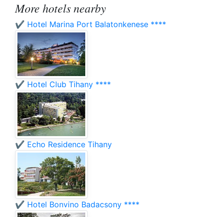
More hotels nearby
✔️ Hotel Marina Port Balatonkenese ****
✔️ Hotel Club Tihany ****
✔️ Echo Residence Tihany
✔️ Hotel Bonvino Badacsony ****