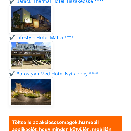
✔️ Barack Thermal Hotel Tiszakécske ****
✔️ Lifestyle Hotel Mátra ****
✔️ Borostyán Med Hotel Nyíradony ****
Töltse le az akcioscsomagok.hu mobil
applikációt, hogy minden kütyüjén, mobilján