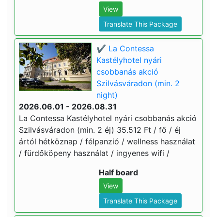
View
Translate This Package
✔️ La Contessa
Kastélyhotel nyári
csobbanás akció
Szilvásváradon (min. 2
night)
2026.06.01 - 2026.08.31
La Contessa Kastélyhotel nyári csobbanás akció
Szilvásváradon (min. 2 éj) 35.512 Ft / fő / éj
ártól hétköznap / félpanzió / wellness használat
/ fürdőköpeny használat / ingyenes wifi /
Half board
View
Translate This Package