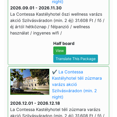
night)
2026.09.01 - 2026.11.30
La Contessa Kastélyhotel őszi wellness varázs
akció Szilvásváradon (min. 2 éj) 31.608 Ft / fő /
éj ártól hétköznap / félpanzió / wellness
használat / ingyenes wifi /
Half board
View
Translate This Package
✔️ La Contessa
Kastélyhotel téli zúzmara
varázs akció
Szilvásváradon (min. 2
night)
2026.12.01 - 2026.12.18
La Contessa Kastélyhotel téli zúzmara varázs
akció Szilvásváradon (min. 2 éj) 31.608 Ft / fő /