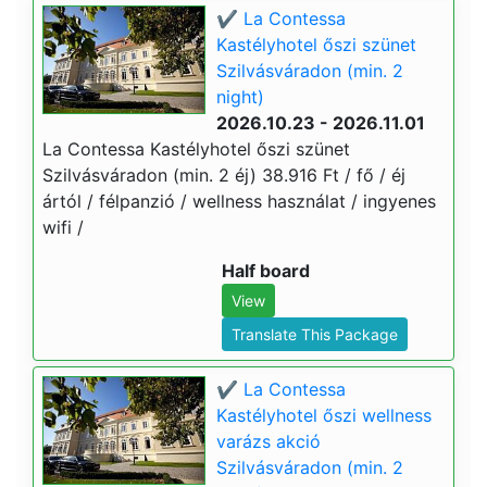
✔️ La Contessa
Kastélyhotel őszi szünet
Szilvásváradon (min. 2
night)
2026.10.23 - 2026.11.01
La Contessa Kastélyhotel őszi szünet
Szilvásváradon (min. 2 éj) 38.916 Ft / fő / éj
ártól / félpanzió / wellness használat / ingyenes
wifi /
Half board
View
Translate This Package
✔️ La Contessa
Kastélyhotel őszi wellness
varázs akció
Szilvásváradon (min. 2