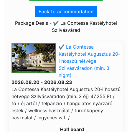
Back to accommodation
Package Deals - ✔️ La Contessa Kastélyhotel
Szilvásvárad
✔️ La Contessa
Kastélyhotel Augusztus 20-
i hosszú hétvége
Szilvásváradon (min. 3
night)
2026.08.20 - 2026.08.23
La Contessa Kastélyhotel Augusztus 20-i hosszú
hétvége Szilvásváradon (min. 3 éj) 47.255 Ft /
fő / éj ártól / félpanzió / hangulatos nyárzáró
esték / wellness használat / fürdőköpeny
használat / ingyenes wifi /
Half board