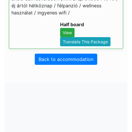
éj ártól hétköznap / félpanzió / wellness
használat / ingyenes wifi /
Half board
View
Translate This Package
Back to accommodation