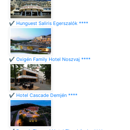
✔️ Hunguest Saliris Egerszalók ****
✔️ Oxigén Family Hotel Noszvaj ****
✔️ Hotel Cascade Demjén ****