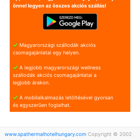
önnel legyen az összes akciós szállás!
Magyarországi szállodák akciós
csomagajánlatai egy helyen.
A legjobb magyarországi wellness
szállodák akciós csomagajánlatai a
legjobb árakon.
A mobilalkalmazás letöltésével gyorsan
és egyszerũen foglalhat.
www.spathermalhotelhungary.com
Copyright © 2002