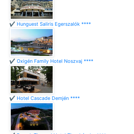
✔️ Hunguest Saliris Egerszalók ****
✔️ Oxigén Family Hotel Noszvaj ****
✔️ Hotel Cascade Demjén ****