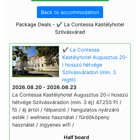
Back to accommodation
Package Deals - ✔️ La Contessa Kastélyhotel
Szilvásvárad
✔️ La Contessa
Kastélyhotel Augusztus 20-
i hosszú hétvége
Szilvásváradon (min. 3
night)
2026.08.20 - 2026.08.23
La Contessa Kastélyhotel Augusztus 20-i hosszú
hétvége Szilvásváradon (min. 3 éj) 47.255 Ft /
fő / éj ártól / félpanzió / hangulatos nyárzáró
esték / wellness használat / fürdőköpeny
használat / ingyenes wifi /
Half board