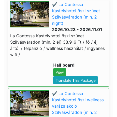
✔️ La Contessa
Kastélyhotel őszi szünet
Szilvásváradon (min. 2
night)
2026.10.23 - 2026.11.01
La Contessa Kastélyhotel őszi szünet
Szilvásváradon (min. 2 éj) 38.916 Ft / fő / éj
ártól / félpanzió / wellness használat / ingyenes
wifi /
Half board
View
Translate This Package
✔️ La Contessa
Kastélyhotel őszi wellness
varázs akció
Szilvásváradon (min. 2