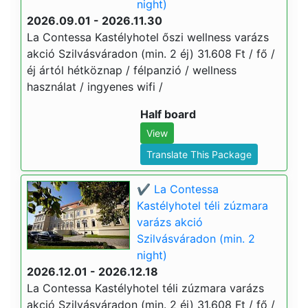
night)
2026.09.01 - 2026.11.30
La Contessa Kastélyhotel őszi wellness varázs
akció Szilvásváradon (min. 2 éj) 31.608 Ft / fő /
éj ártól hétköznap / félpanzió / wellness
használat / ingyenes wifi /
Half board
View
Translate This Package
✔️ La Contessa
Kastélyhotel téli zúzmara
varázs akció
Szilvásváradon (min. 2
night)
2026.12.01 - 2026.12.18
La Contessa Kastélyhotel téli zúzmara varázs
akció Szilvásváradon (min. 2 éj) 31.608 Ft / fő /