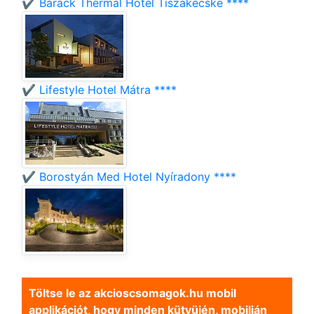
✔️ Barack Thermal Hotel Tiszakécske ****
✔️ Lifestyle Hotel Mátra ****
✔️ Borostyán Med Hotel Nyíradony ****
Töltse le az akcioscsomagok.hu mobil
applikációt, hogy minden kütyüjén, mobilján