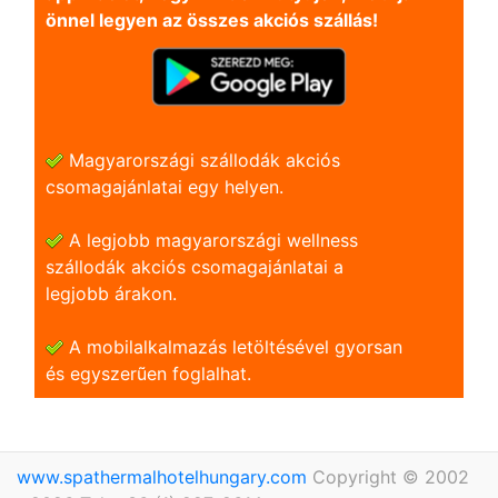
önnel legyen az összes akciós szállás!
Magyarországi szállodák akciós
csomagajánlatai egy helyen.
A legjobb magyarországi wellness
szállodák akciós csomagajánlatai a
legjobb árakon.
A mobilalkalmazás letöltésével gyorsan
és egyszerũen foglalhat.
www.spathermalhotelhungary.com
Copyright © 2002