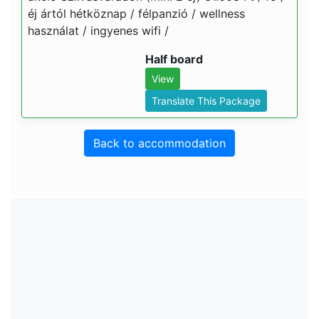
éj ártól hétköznap / félpanzió / wellness
használat / ingyenes wifi /
Half board
View
Translate This Package
Back to accommodation