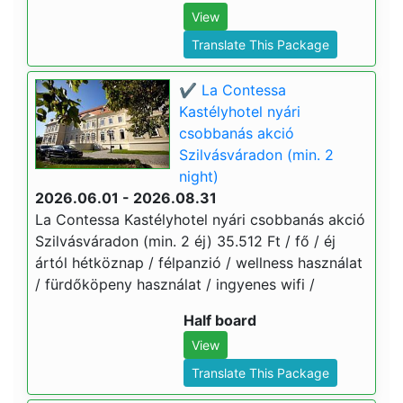
View
Translate This Package
✔️ La Contessa
Kastélyhotel nyári
csobbanás akció
Szilvásváradon (min. 2
night)
2026.06.01 - 2026.08.31
La Contessa Kastélyhotel nyári csobbanás akció
Szilvásváradon (min. 2 éj) 35.512 Ft / fő / éj
ártól hétköznap / félpanzió / wellness használat
/ fürdőköpeny használat / ingyenes wifi /
Half board
View
Translate This Package