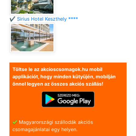
✔️ Sirius Hotel Keszthely ****
Töltse le az akcioscsomagok.hu mobil
applikációt, hogy minden kütyüjén, mobilján
önnel legyen az összes akciós szállás!
Magyarországi szállodák akciós
csomagajánlatai egy helyen.