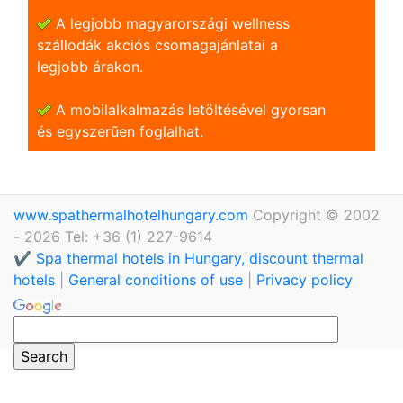
A legjobb magyarországi wellness
szállodák akciós csomagajánlatai a
legjobb árakon.
A mobilalkalmazás letöltésével gyorsan
és egyszerũen foglalhat.
www.spathermalhotelhungary.com
Copyright © 2002
- 2026 Tel: +36 (1) 227-9614
✔️ Spa thermal hotels in Hungary, discount thermal
hotels
|
General conditions of use
|
Privacy policy