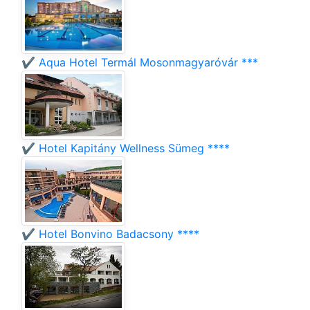
✔️ Aqua Hotel Termál Mosonmagyaróvár ***
✔️ Hotel Kapitány Wellness Sümeg ****
✔️ Hotel Bonvino Badacsony ****