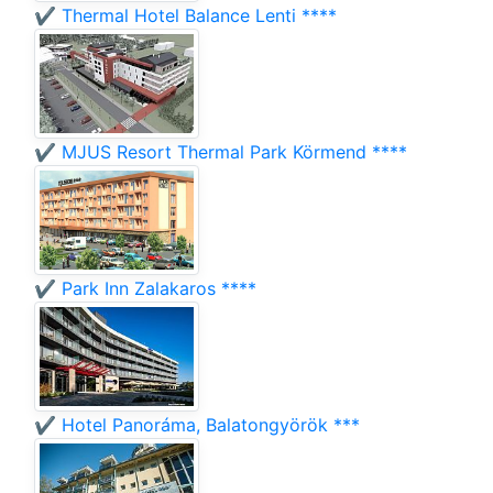
✔️ Thermal Hotel Balance Lenti ****
✔️ MJUS Resort Thermal Park Körmend ****
✔️ Park Inn Zalakaros ****
✔️ Hotel Panoráma, Balatongyörök ***