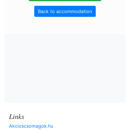
Back to accommodation
Links
Akcioscsomagok.hu