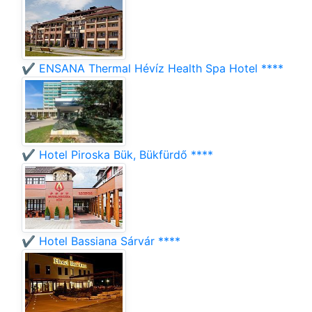
✔️ ENSANA Thermal Hévíz Health Spa Hotel ****
✔️ Hotel Piroska Bük, Bükfürdő ****
✔️ Hotel Bassiana Sárvár ****