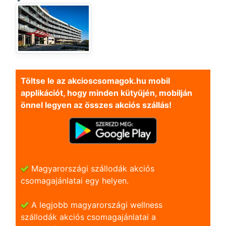
Töltse le az akcioscsomagok.hu mobil
applikációt, hogy minden kütyüjén, mobilján
önnel legyen az összes akciós szállás!
Magyarországi szállodák akciós
csomagajánlatai egy helyen.
A legjobb magyarországi wellness
szállodák akciós csomagajánlatai a