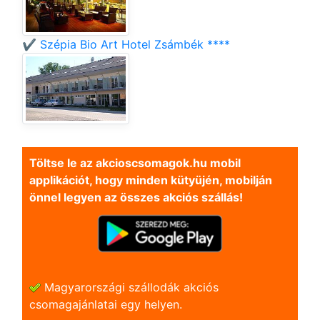
✔️ Szépia Bio Art Hotel Zsámbék ****
Töltse le az akcioscsomagok.hu mobil
applikációt, hogy minden kütyüjén, mobilján
önnel legyen az összes akciós szállás!
Magyarországi szállodák akciós
csomagajánlatai egy helyen.