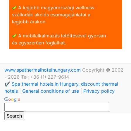
A legjobb magyarországi wellness
szállodák akciós csomagajánlatai a
legjobb árakon.
A mobilalkalmazás letöltésével gyorsan
és egyszerũen foglalhat.
www.spathermalhotelhungary.com
Copyright © 2002
- 2026 Tel: +36 (1) 227-9614
✔️ Spa thermal hotels in Hungary, discount thermal
hotels
|
General conditions of use
|
Privacy policy