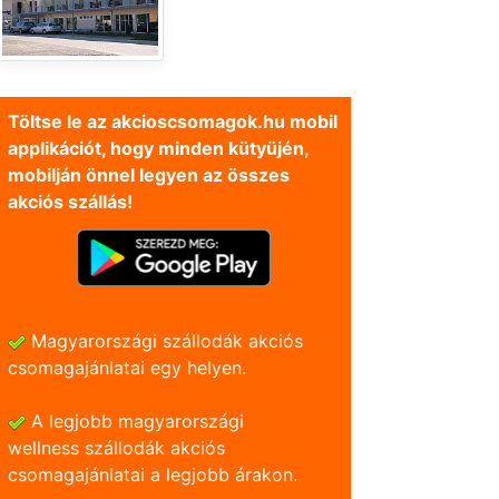
Töltse le az akcioscsomagok.hu mobil
applikációt, hogy minden kütyüjén,
mobilján önnel legyen az összes
akciós szállás!
Magyarországi szállodák akciós
csomagajánlatai egy helyen.
A legjobb magyarországi
wellness szállodák akciós
csomagajánlatai a legjobb árakon.