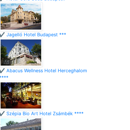
✔️ Jagelló Hotel Budapest ***
✔️ Abacus Wellness Hotel Herceghalom
****
✔️ Szépia Bio Art Hotel Zsámbék ****