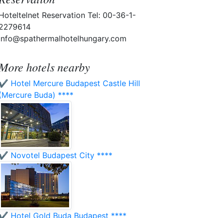
Hoteltelnet Reservation Tel: 00-36-1-
2279614
info@spathermalhotelhungary.com
More hotels nearby
✔️ Hotel Mercure Budapest Castle Hill
(Mercure Buda) ****
✔️ Novotel Budapest City ****
✔️ Hotel Gold Buda Budapest ****