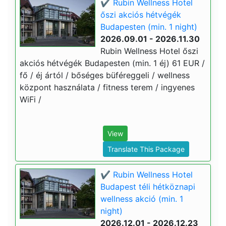
✔️ Rubin Wellness Hotel
őszi akciós hétvégék
Budapesten (min. 1 night)
2026.09.01 - 2026.11.30
Rubin Wellness Hotel őszi
akciós hétvégék Budapesten (min. 1 éj) 61 EUR /
fő / éj ártól / bőséges büféreggeli / wellness
központ használata / fitness terem / ingyenes
WiFi /
View
Translate This Package
✔️ Rubin Wellness Hotel
Budapest téli hétköznapi
wellness akció (min. 1
night)
2026.12.01 - 2026.12.23