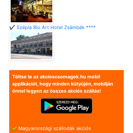
✔️ Szépia Bio Art Hotel Zsámbék ****
Töltse le az akcioscsomagok.hu mobil
applikációt, hogy minden kütyüjén, mobilján
önnel legyen az összes akciós szállás!
Magyarországi szállodák akciós