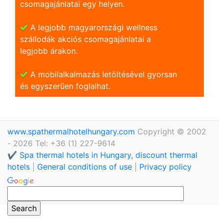
csomagajánlatai egy helyen.
A legjobb magyarországi wellness
szállodák akciós csomagajánlatai a
legjobb árakon.
A mobilalkalmazás letöltésével gyorsan
és egyszerũen foglalhat.
www.spathermalhotelhungary.com
Copyright © 2002
- 2026 Tel: +36 (1) 227-9614
✔️ Spa thermal hotels in Hungary, discount thermal
hotels
|
General conditions of use
|
Privacy policy