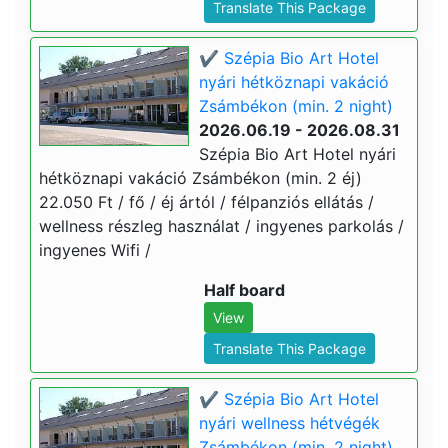
Translate This Package
✔️ Szépia Bio Art Hotel
nyári hétköznapi vakáció
Zsámbékon (min. 2 night)
2026.06.19 - 2026.08.31
Szépia Bio Art Hotel nyári
hétköznapi vakáció Zsámbékon (min. 2 éj)
22.050 Ft / fő / éj ártól / félpanziós ellátás /
wellness részleg használat / ingyenes parkolás /
ingyenes Wifi /
Half board
View
Translate This Package
✔️ Szépia Bio Art Hotel
nyári wellness hétvégék
Zsámbékon (min. 2 night)