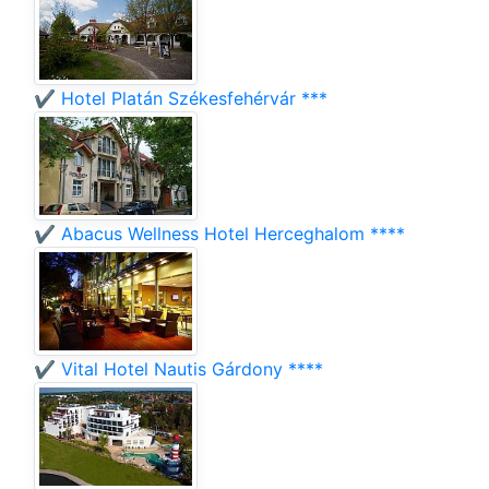
✔️ Hotel Platán Székesfehérvár ***
✔️ Abacus Wellness Hotel Herceghalom ****
✔️ Vital Hotel Nautis Gárdony ****