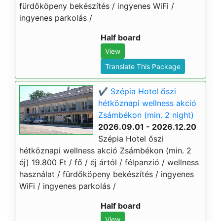
fürdőköpeny bekészítés / ingyenes WiFi /
ingyenes parkolás /
Half board
View
Translate This Package
✔️ Szépia Hotel őszi
hétköznapi wellness akció
Zsámbékon (min. 2 night)
2026.09.01 - 2026.12.20
Szépia Hotel őszi
hétköznapi wellness akció Zsámbékon (min. 2
éj) 19.800 Ft / fő / éj ártól / félpanzió / wellness
használat / fürdőköpeny bekészítés / ingyenes
WiFi / ingyenes parkolás /
Half board
View