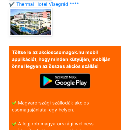
✔️ Thermal Hotel Visegrád ****
Töltse le az akcioscsomagok.hu mobil
applikációt, hogy minden kütyüjén, mobilján
önnel legyen az összes akciós szállás!
Magyarországi szállodák akciós
csomagajánlatai egy helyen.
A legjobb magyarországi wellness