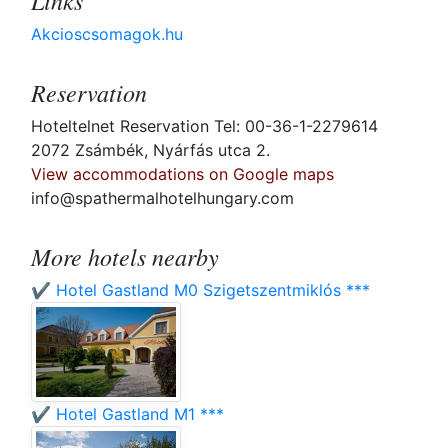
Links
Akcioscsomagok.hu
Reservation
Hoteltelnet Reservation Tel: 00-36-1-2279614
2072 Zsámbék, Nyárfás utca 2.
View accommodations on Google maps
info@spathermalhotelhungary.com
More hotels nearby
✔️ Hotel Gastland M0 Szigetszentmiklós ***
✔️ Hotel Gastland M1 ***