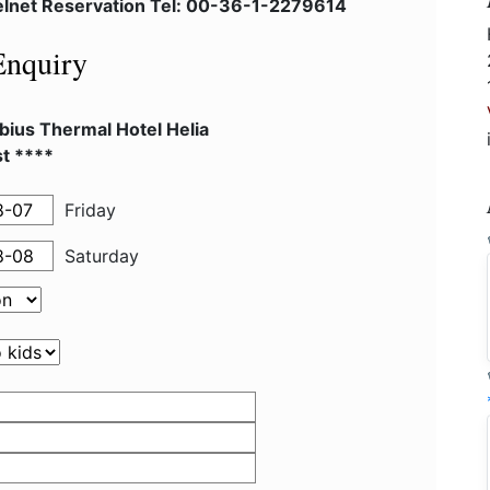
elnet Reservation Tel: 00-36-1-2279614
Enquiry
bius Thermal Hotel Helia
t ****
Friday
Saturday