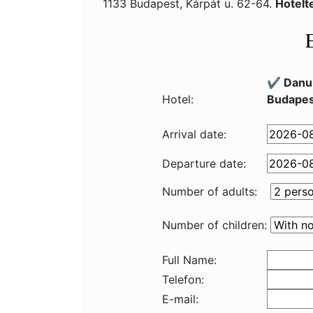
1133 Budapest, Kárpát u. 62-64.
Hotelt
✔️ Danu
Hotel:
Budapes
Arrival date:
Departure date:
Number of adults:
Number of children:
Full Name:
Telefon:
E-mail: