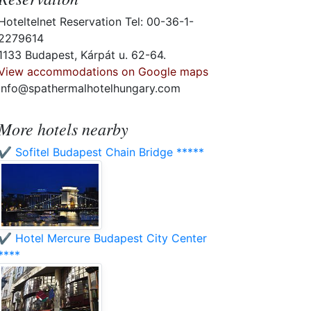
Hoteltelnet Reservation Tel: 00-36-1-
2279614
1133 Budapest, Kárpát u. 62-64.
View accommodations on Google maps
info@spathermalhotelhungary.com
More hotels nearby
✔️ Sofitel Budapest Chain Bridge *****
✔️ Hotel Mercure Budapest City Center
****