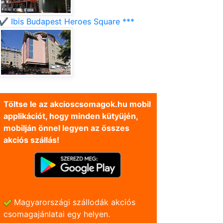
✔️ Ibis Budapest Heroes Square ***
Töltse le az akcioscsomagok.hu mobil
applikációt, hogy minden kütyüjén,
mobilján önnel legyen az összes
akciós szállás!
Magyarországi szállodák akciós
csomagajánlatai egy helyen.