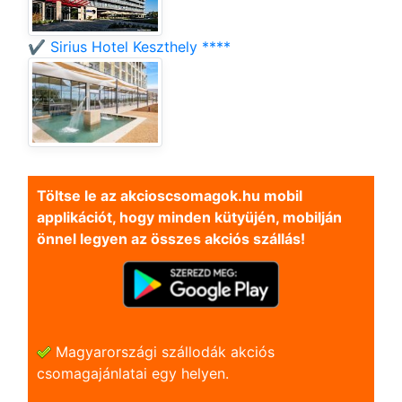
✔️ Sirius Hotel Keszthely ****
Töltse le az akcioscsomagok.hu mobil
applikációt, hogy minden kütyüjén, mobilján
önnel legyen az összes akciós szállás!
Magyarországi szállodák akciós
csomagajánlatai egy helyen.