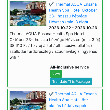
✔️ Thermal AQUA Ensana
Health Spa Hotel Október
23-i hosszú hétvége
Hévízen (min. 3 night)
2026.10.22 - 2026.10.26
Thermal AQUA Ensana Health Spa Hotel
Október 23-i hosszú hétvége Hévízen (min. 3 éj)
38.610 Ft / fő / éj ártól / all incusive ellátás /
szállodai fürdőrészleg / szaunavilág / ingyenes
wifi /
All-inclusive service
View
Translate This Package
✔️ Thermal AQUA Ensana
Health Spa Hotel őszi
akciós hétköznapok