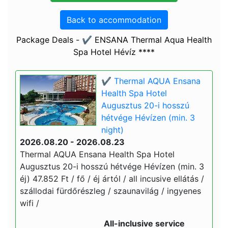
Back to accommodation
Package Deals - ✔️ ENSANA Thermal Aqua Health
Spa Hotel Hévíz ****
✔️ Thermal AQUA Ensana
Health Spa Hotel
Augusztus 20-i hosszú
hétvége Hévízen (min. 3
night)
2026.08.20 - 2026.08.23
Thermal AQUA Ensana Health Spa Hotel
Augusztus 20-i hosszú hétvége Hévízen (min. 3
éj) 47.852 Ft / fő / éj ártól / all incusive ellátás /
szállodai fürdőrészleg / szaunavilág / ingyenes
wifi /
All-inclusive service