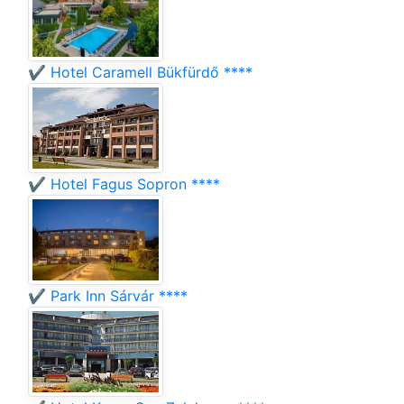
✔️ Hotel Caramell Bükfürdő ****
✔️ Hotel Fagus Sopron ****
✔️ Park Inn Sárvár ****