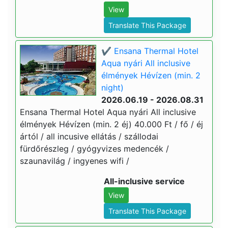
View
Translate This Package
✔️ Ensana Thermal Hotel
Aqua nyári All inclusive
élmények Hévízen (min. 2
night)
2026.06.19 - 2026.08.31
Ensana Thermal Hotel Aqua nyári All inclusive
élmények Hévízen (min. 2 éj) 40.000 Ft / fő / éj
ártól / all incusive ellátás / szállodai
fürdőrészleg / gyógyvizes medencék /
szaunavilág / ingyenes wifi /
All-inclusive service
View
Translate This Package