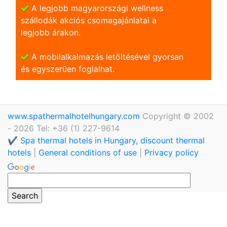
A legjobb magyarországi wellness
szállodák akciós csomagajánlatai a
legjobb árakon.
A mobilalkalmazás letöltésével gyorsan
és egyszerũen foglalhat.
www.spathermalhotelhungary.com
Copyright © 2002
- 2026 Tel: +36 (1) 227-9614
✔️ Spa thermal hotels in Hungary, discount thermal
hotels
|
General conditions of use
|
Privacy policy