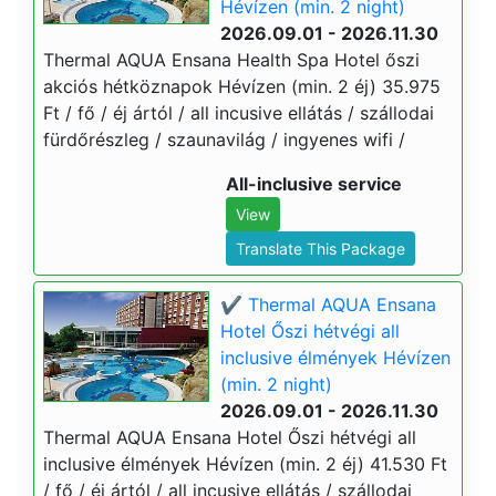
Hévízen (min. 2 night)
2026.09.01 - 2026.11.30
Thermal AQUA Ensana Health Spa Hotel őszi
akciós hétköznapok Hévízen (min. 2 éj) 35.975
Ft / fő / éj ártól / all incusive ellátás / szállodai
fürdőrészleg / szaunavilág / ingyenes wifi /
All-inclusive service
View
Translate This Package
✔️ Thermal AQUA Ensana
Hotel Őszi hétvégi all
inclusive élmények Hévízen
(min. 2 night)
2026.09.01 - 2026.11.30
Thermal AQUA Ensana Hotel Őszi hétvégi all
inclusive élmények Hévízen (min. 2 éj) 41.530 Ft
/ fő / éj ártól / all incusive ellátás / szállodai