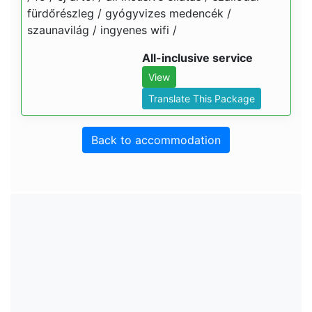
fürdőrészleg / gyógyvizes medencék /
szaunavilág / ingyenes wifi /
All-inclusive service
View
Translate This Package
Back to accommodation