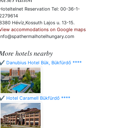
Hoteltelnet Reservation Tel: 00-36-1-
2279614
8380 Hévíz,Kossuth Lajos u. 13-15.
View accommodations on Google maps
info@spathermalhotelhungary.com
More hotels nearby
✔️ Danubius Hotel Bük, Bükfürdő ****
✔️ Hotel Caramell Bükfürdő ****