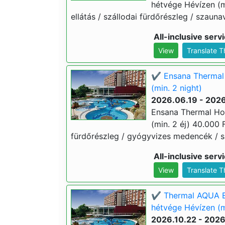
hétvége Hévízen (min
ellátás / szállodai fürdőrészleg / szaunav
All-inclusive serv
View
Translate 
✔️ Ensana Thermal 
(min. 2 night)
2026.06.19 - 202
Ensana Thermal Hot
(min. 2 éj) 40.000 Ft
fürdőrészleg / gyógyvizes medencék / sz
All-inclusive serv
View
Translate 
✔️ Thermal AQUA E
hétvége Hévízen (m
2026.10.22 - 2026