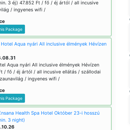
. 3 éj) 47.852 Ft / fő / éj ártól / all incusive
ilág / ingyenes wifi /
ice
This Package
Hotel Aqua nyári All inclusive élmények Hévízen
6.08.31
el Aqua nyári All inclusive élmények Hévízen
 / fő / éj ártól / all incusive ellátás / szállodai
aunavilág / ingyenes wifi /
ice
This Package
nsana Health Spa Hotel Október 23-i hosszú
in. 3 night)
.10.26