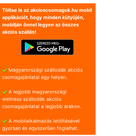
Töltse le az akcioscsomagok.hu mobil
applikációt, hogy minden kütyüjén,
mobilján önnel legyen az összes
akciós szállás!
Magyarországi szállodák akciós
csomagajánlatai egy helyen.
A legjobb magyarországi
wellness szállodák akciós
csomagajánlatai a legjobb árakon.
A mobilalkalmazás letöltésével
gyorsan és egyszerũen foglalhat.