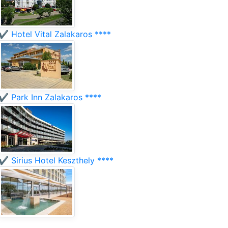
✔️ Hotel Vital Zalakaros ****
✔️ Park Inn Zalakaros ****
✔️ Sirius Hotel Keszthely ****