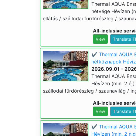
Thermal AQUA Ensa
hétvége Hévízen (min
ellátás / szállodai fürdőrészleg / szaunav
All-inclusive serv
View
Translate 
✔️ Thermal AQUA E
hétköznapok Hévíze
2026.09.01 - 2026
Thermal AQUA Ensa
Hévízen (min. 2 éj) 3
szállodai fürdőrészleg / szaunavilág / in
All-inclusive serv
View
Translate 
✔️ Thermal AQUA En
Hévízen (min. 2 nig