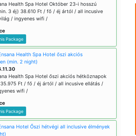
na Health Spa Hotel Október 23-i hosszú
. 3 éj) 38.610 Ft / fő / éj ártól / all incusive
ilág / ingyenes wifi /
ice
This Package
nsana Health Spa Hotel őszi akciós
n (min. 2 night)
.11.30
na Health Spa Hotel őszi akciós hétköznapok
5.975 Ft / fő / éj ártól / all incusive ellátás /
gyenes wifi /
ice
This Package
sana Hotel Őszi hétvégi all inclusive élmények
ht)