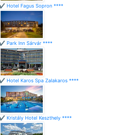
✔️ Hotel Fagus Sopron ****
✔️ Park Inn Sárvár ****
✔️ Hotel Karos Spa Zalakaros ****
✔️ Kristály Hotel Keszthely ****