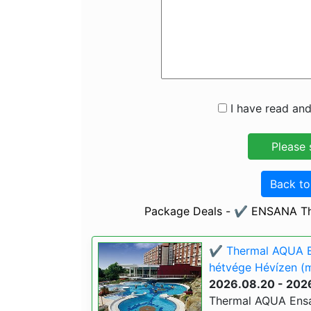
I have read and
Back t
Package Deals - ✔️ ENSANA Th
✔️ Thermal AQUA E
hétvége Hévízen (m
2026.08.20 - 202
Thermal AQUA Ensa