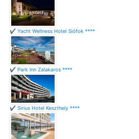
✔️ Yacht Wellness Hotel Siófok ****
✔️ Park Inn Zalakaros ****
✔️ Sirius Hotel Keszthely ****