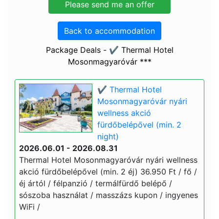
Back to accommodation
Package Deals - ✔️ Thermal Hotel
Mosonmagyaróvár ***
✔️ Thermal Hotel
Mosonmagyaróvár nyári
wellness akció
fürdőbelépővel (min. 2
night)
2026.06.01 - 2026.08.31
Thermal Hotel Mosonmagyaróvár nyári wellness
akció fürdőbelépővel (min. 2 éj) 36.950 Ft / fő /
éj ártól / félpanzió / termálfürdő belépő /
sószoba használat / masszázs kupon / ingyenes
WiFi /