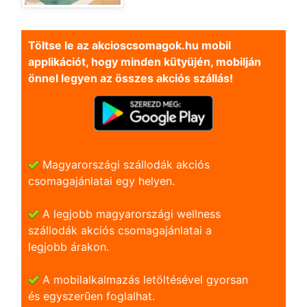
Töltse le az akcioscsomagok.hu mobil
applikációt, hogy minden kütyüjén, mobilján
önnel legyen az összes akciós szállás!
Magyarországi szállodák akciós
csomagajánlatai egy helyen.
A legjobb magyarországi wellness
szállodák akciós csomagajánlatai a
legjobb árakon.
A mobilalkalmazás letöltésével gyorsan
és egyszerũen foglalhat.