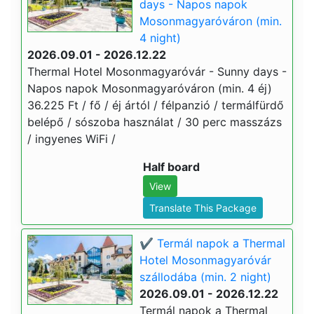
days - Napos napok
Mosonmagyaróváron (min.
4 night)
2026.09.01 - 2026.12.22
Thermal Hotel Mosonmagyaróvár - Sunny days -
Napos napok Mosonmagyaróváron (min. 4 éj)
36.225 Ft / fő / éj ártól / félpanzió / termálfürdő
belépő / sószoba használat / 30 perc masszázs
/ ingyenes WiFi /
Half board
View
Translate This Package
✔️ Termál napok a Thermal
Hotel Mosonmagyaróvár
szállodába (min. 2 night)
2026.09.01 - 2026.12.22
Termál napok a Thermal