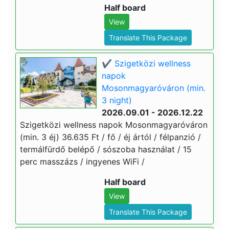
Half board
View
Translate This Package
✔️ Szigetközi wellness
napok
Mosonmagyaróváron (min.
3 night)
2026.09.01 - 2026.12.22
Szigetközi wellness napok Mosonmagyaróváron
(min. 3 éj) 36.635 Ft / fő / éj ártól / félpanzió /
termálfürdő belépő / sószoba használat / 15
perc masszázs / ingyenes WiFi /
Half board
View
Translate This Package