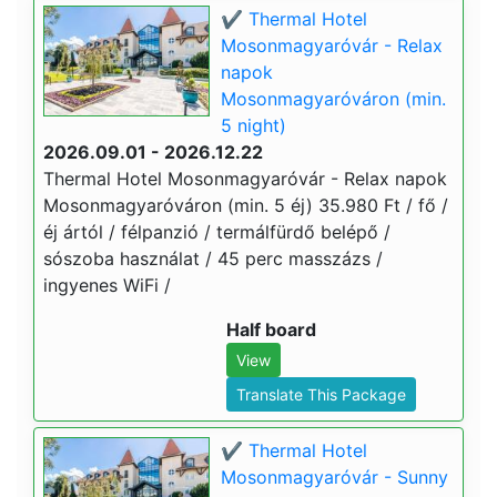
✔️ Thermal Hotel
Mosonmagyaróvár - Relax
napok
Mosonmagyaróváron (min.
5 night)
2026.09.01 - 2026.12.22
Thermal Hotel Mosonmagyaróvár - Relax napok
Mosonmagyaróváron (min. 5 éj) 35.980 Ft / fő /
éj ártól / félpanzió / termálfürdő belépő /
sószoba használat / 45 perc masszázs /
ingyenes WiFi /
Half board
View
Translate This Package
✔️ Thermal Hotel
Mosonmagyaróvár - Sunny