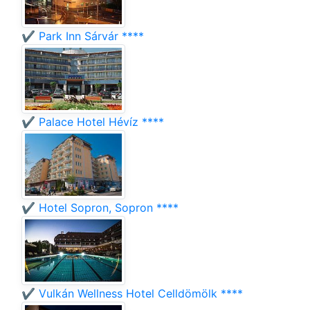
✔️ Park Inn Sárvár ****
✔️ Palace Hotel Hévíz ****
✔️ Hotel Sopron, Sopron ****
✔️ Vulkán Wellness Hotel Celldömölk ****