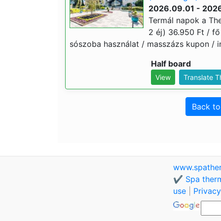
2026.09.01 - 2026
Termál napok a Th
2 éj) 36.950 Ft / fő
sószoba használat / masszázs kupon / i
Half board
View
Translate 
Back t
www.spathe
✔️ Spa therm
use
|
Privacy