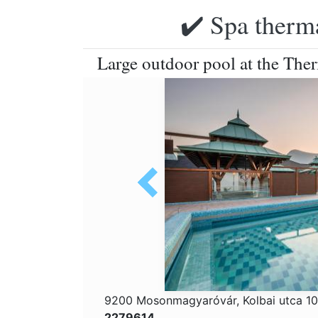
✔️ Spa therma
Large outdoor pool at the Th
9200 Mosonmagyaróvár, Kolbai utca 1
2279614