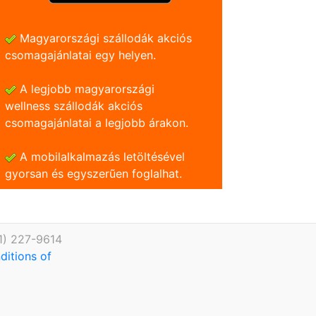
Magyarországi szállodák akciós
csomagajánlatai egy helyen.
A legjobb magyarországi
wellness szállodák akciós
csomagajánlatai a legjobb árakon.
A mobilalkalmazás letöltésével
gyorsan és egyszerũen foglalhat.
1) 227-9614
ditions of