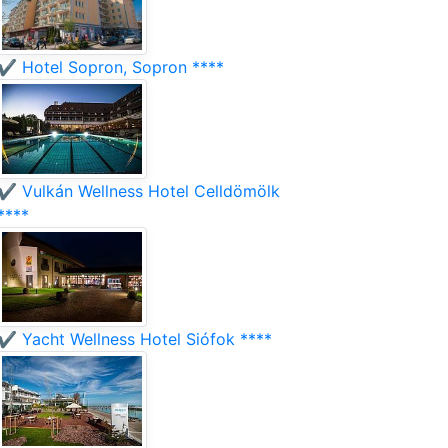
✔️ Hotel Sopron, Sopron ****
✔️ Vulkán Wellness Hotel Celldömölk
****
✔️ Yacht Wellness Hotel Siófok ****