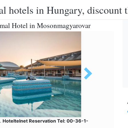
l hotels in Hungary, discount 
ermal Hotel in Mosonmagyarovar
0.
Hoteltelnet Reservation Tel: 00-36-1-