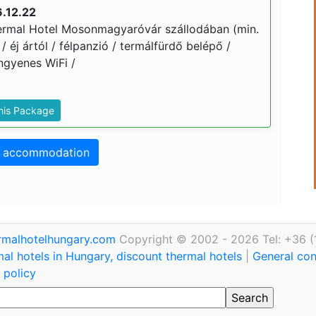
.12.22
ermal Hotel Mosonmagyaróvár szállodában (min.
 / éj ártól / félpanzió / termálfürdő belépő /
ngyenes WiFi /
This Package
o accommodation
rmalhotelhungary.com
Copyright © 2002 - 2026 Tel: +36 (
al hotels in Hungary, discount thermal hotels
|
General con
 policy