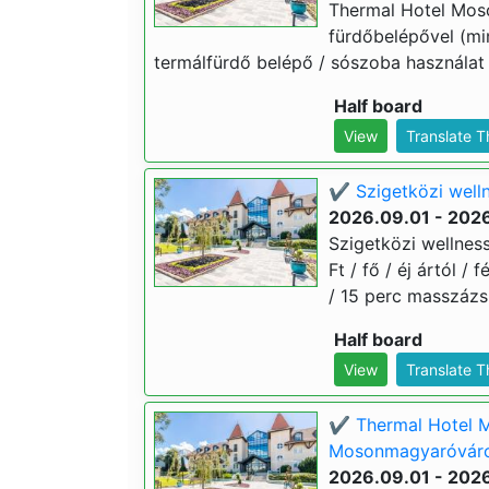
Thermal Hotel Mos
fürdőbelépővel (min.
termálfürdő belépő / sószoba használat
Half board
View
Translate 
✔️ Szigetközi well
2026.09.01 - 2026
Szigetközi wellne
Ft / fő / éj ártól 
/ 15 perc masszázs 
Half board
View
Translate 
✔️ Thermal Hotel 
Mosonmagyaróváron
2026.09.01 - 2026