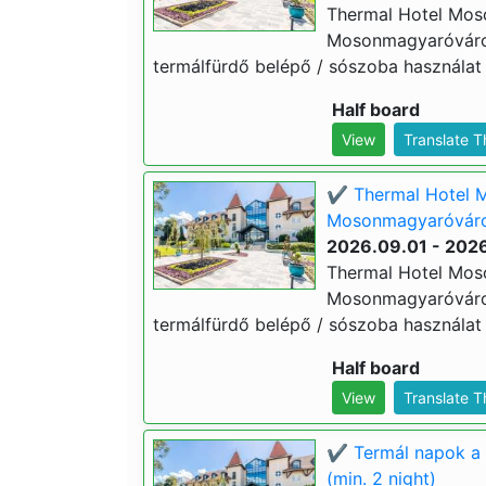
Thermal Hotel Mos
Mosonmagyaróváron (
termálfürdő belépő / sószoba használat 
Half board
View
Translate 
✔️ Thermal Hotel 
Mosonmagyaróváron
2026.09.01 - 2026
Thermal Hotel Mos
Mosonmagyaróváron (
termálfürdő belépő / sószoba használat 
Half board
View
Translate 
✔️ Termál napok a
(min. 2 night)