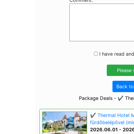
Comment:
I have read and
Back t
Package Deals - ✔️ Th
✔️ Thermal Hotel 
fürdőbelépővel (min
2026.06.01 - 202