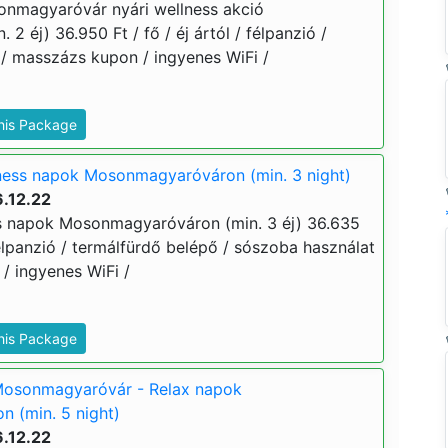
onmagyaróvár nyári wellness akció
 2 éj) 36.950 Ft / fő / éj ártól / félpanzió /
 / masszázs kupon / ingyenes WiFi /
This Package
ness napok Mosonmagyaróváron (min. 3 night)
.12.22
ss napok Mosonmagyaróváron (min. 3 éj) 36.635
/ félpanzió / termálfürdő belépő / sószoba használat
/ ingyenes WiFi /
This Package
Mosonmagyaróvár - Relax napok
 (min. 5 night)
.12.22