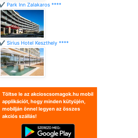
✔️ Park Inn Zalakaros ****
✔️ Sirius Hotel Keszthely ****
Töltse le az akcioscsomagok.hu mobil
applikációt, hogy minden kütyüjén,
mobilján önnel legyen az összes
akciós szállás!