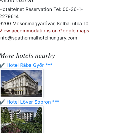
Hoteltelnet Reservation Tel: 00-36-1-
2279614
9200 Mosonmagyaróvár, Kolbai utca 10.
View accommodations on Google maps
info@spathermalhotelhungary.com
More hotels nearby
✔️ Hotel Rába Győr ***
✔️ Hotel Lövér Sopron ***