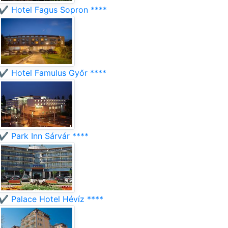
✔️ Hotel Fagus Sopron ****
✔️ Hotel Famulus Győr ****
✔️ Park Inn Sárvár ****
✔️ Palace Hotel Hévíz ****