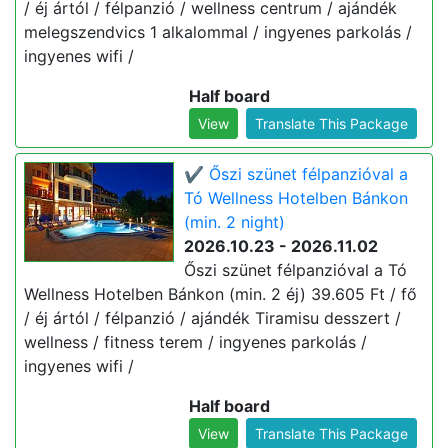
/ éj ártól / félpanzió / wellness centrum / ajándék
melegszendvics 1 alkalommal / ingyenes parkolás /
ingyenes wifi /
Half board
View
Translate This Package
✔️ Őszi szünet félpanzióval a
Tó Wellness Hotelben Bánkon
(min. 2 night)
2026.10.23 - 2026.11.02
Őszi szünet félpanzióval a Tó
Wellness Hotelben Bánkon (min. 2 éj) 39.605 Ft / fő
/ éj ártól / félpanzió / ajándék Tiramisu desszert /
wellness / fitness terem / ingyenes parkolás /
ingyenes wifi /
Half board
View
Translate This Package