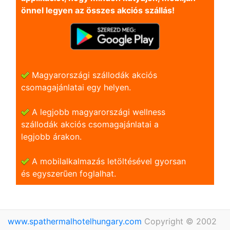
önnel legyen az összes akciós szállás!
Magyarországi szállodák akciós
csomagajánlatai egy helyen.
A legjobb magyarországi wellness
szállodák akciós csomagajánlatai a
legjobb árakon.
A mobilalkalmazás letöltésével gyorsan
és egyszerũen foglalhat.
www.spathermalhotelhungary.com
Copyright © 2002