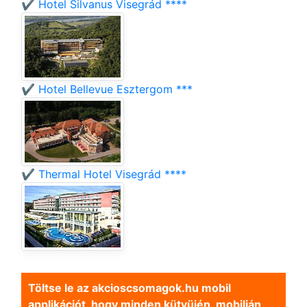
✔️ Hotel Silvanus Visegrád ****
✔️ Hotel Bellevue Esztergom ***
✔️ Thermal Hotel Visegrád ****
Töltse le az akcioscsomagok.hu mobil
applikációt, hogy minden kütyüjén, mobilján