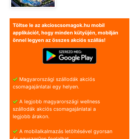
Töltse le az akcioscsomagok.hu mobil
applikációt, hogy minden kütyüjén, mobilján
önnel legyen az összes akciós szállás!
Magyarországi szállodák akciós
csomagajánlatai egy helyen.
A legjobb magyarországi wellness
szállodák akciós csomagajánlatai a
legjobb árakon.
A mobilalkalmazás letöltésével gyorsan
és egyszerũen foglalhat.