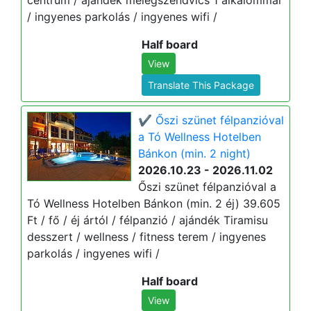
centrum / ajándék melegszendvics 1 alkalommal
/ ingyenes parkolás / ingyenes wifi /
Half board
View
Translate This Package
✔️ Őszi szünet félpanzióval
a Tó Wellness Hotelben
Bánkon (min. 2 night)
2026.10.23 - 2026.11.02
Őszi szünet félpanzióval a
Tó Wellness Hotelben Bánkon (min. 2 éj) 39.605
Ft / fő / éj ártól / félpanzió / ajándék Tiramisu
desszert / wellness / fitness terem / ingyenes
parkolás / ingyenes wifi /
Half board
View