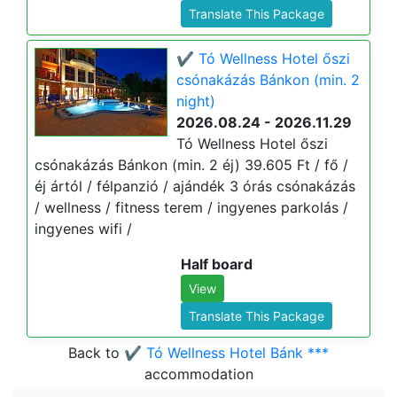
Translate This Package
✔️ Tó Wellness Hotel őszi
csónakázás Bánkon (min. 2
night)
2026.08.24 - 2026.11.29
Tó Wellness Hotel őszi
csónakázás Bánkon (min. 2 éj) 39.605 Ft / fő /
éj ártól / félpanzió / ajándék 3 órás csónakázás
/ wellness / fitness terem / ingyenes parkolás /
ingyenes wifi /
Half board
View
Translate This Package
Back to
✔️ Tó Wellness Hotel Bánk ***
accommodation