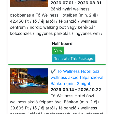
2026.07.01 - 2026.08.31
Bánki nyári wellness
csobbanás a Tó Wellness Hotelben (min. 2 éj)
42.450 Ft / fő / éj ártól / félpanzió / wellness
centrum / nordic walking bot vagy kerékpár
kölcsönzés / ingyenes parkolás / ingyenes wifi /
Half board
View
Translate This Package
✔️ Tó Wellness Hotel őszi
wellness akció félpanzióval
Bánkon (min. 2 night)
2026.09.14 - 2026.10.22
Tó Wellness Hotel őszi
wellness akció félpanzióval Bánkon (min. 2 éj)
39.605 Ft / fő / éj ártól / félpanzió / wellness