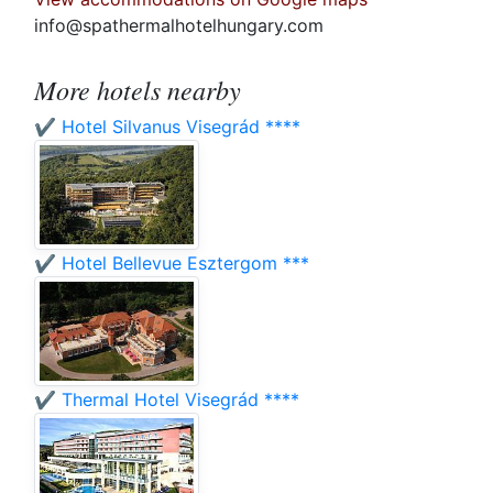
info@spathermalhotelhungary.com
More hotels nearby
✔️ Hotel Silvanus Visegrád ****
✔️ Hotel Bellevue Esztergom ***
✔️ Thermal Hotel Visegrád ****