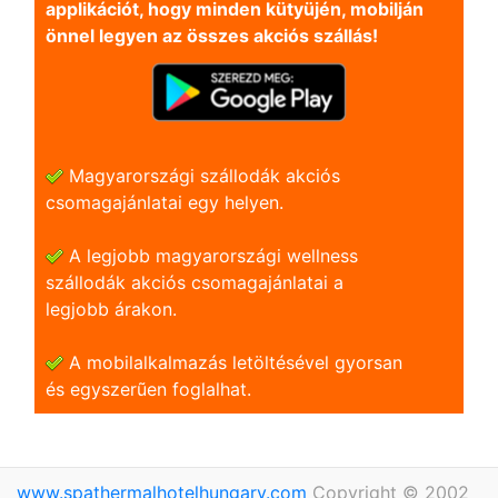
applikációt, hogy minden kütyüjén, mobilján
önnel legyen az összes akciós szállás!
Magyarországi szállodák akciós
csomagajánlatai egy helyen.
A legjobb magyarországi wellness
szállodák akciós csomagajánlatai a
legjobb árakon.
A mobilalkalmazás letöltésével gyorsan
és egyszerũen foglalhat.
www.spathermalhotelhungary.com
Copyright © 2002