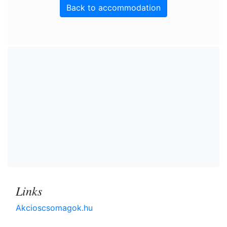
Back to accommodation
Links
Akcioscsomagok.hu