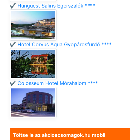
✔️ Hunguest Saliris Egerszalók ****
✔️ Hotel Corvus Aqua Gyopárosfürdő ****
✔️ Colosseum Hotel Mórahalom ****
Töltse le az akcioscsomagok.hu mobil