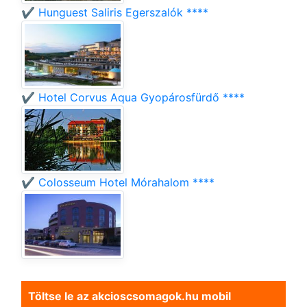
✔️ Hunguest Saliris Egerszalók ****
✔️ Hotel Corvus Aqua Gyopárosfürdő ****
✔️ Colosseum Hotel Mórahalom ****
Töltse le az akcioscsomagok.hu mobil