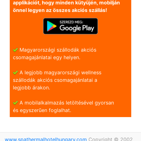
applikációt, hogy minden kütyüjén, mobilján
önnel legyen az összes akciós szállás!
Magyarországi szállodák akciós
csomagajánlatai egy helyen.
A legjobb magyarországi wellness
szállodák akciós csomagajánlatai a
legjobb árakon.
A mobilalkalmazás letöltésével gyorsan
és egyszerũen foglalhat.
www.spathermalhotelhungary.com
Copyright © 2002