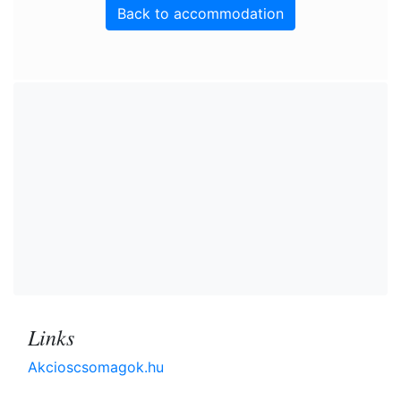
Back to accommodation
Links
Akcioscsomagok.hu