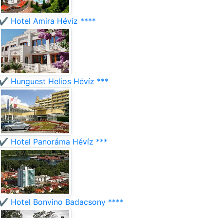
✔️ Hotel Amira Hévíz ****
✔️ Hunguest Helios Hévíz ***
✔️ Hotel Panoráma Hévíz ***
✔️ Hotel Bonvino Badacsony ****