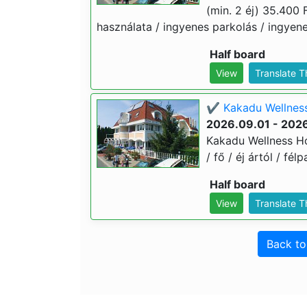
(min. 2 éj) 35.400 F
használata / ingyenes parkolás / ingyene
Half board
View
Translate 
✔️ Kakadu Wellness 
2026.09.01 - 202
Kakadu Wellness Hot
/ fő / éj ártól / fé
Half board
View
Translate 
Back t