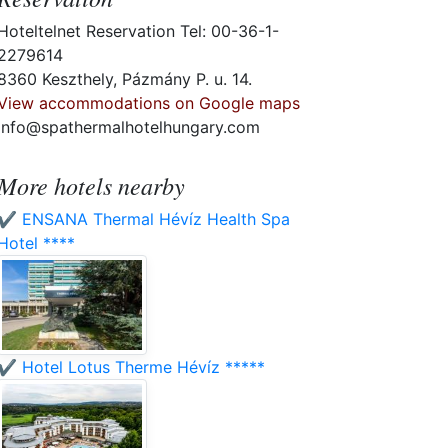
Hoteltelnet Reservation Tel: 00-36-1-
2279614
8360 Keszthely, Pázmány P. u. 14.
View accommodations on Google maps
info@spathermalhotelhungary.com
More hotels nearby
✔️ ENSANA Thermal Hévíz Health Spa
Hotel ****
✔️ Hotel Lotus Therme Hévíz *****