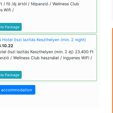
t / fő /éj ártól / félpanzió / Wellness Club
s Wifi /
This Package
Hotel őszi lazítás Keszthelyen (min. 2 night)
6.10.22
el őszi lazítás Keszthelyen (min. 2 éj) 23.400 Ft
lpanzió / Wellness Club használat / ingyenes WiFi /
This Package
o accommodation