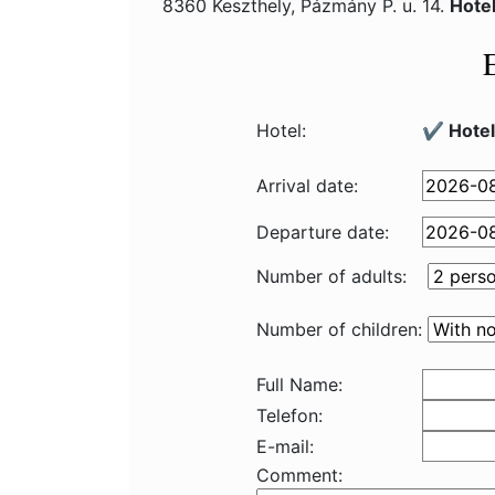
8360 Keszthely, Pázmány P. u. 14.
Hote
Hotel:
✔️ Hote
Arrival date:
Departure date:
Number of adults:
Number of children:
Full Name:
Telefon:
E-mail:
Comment: