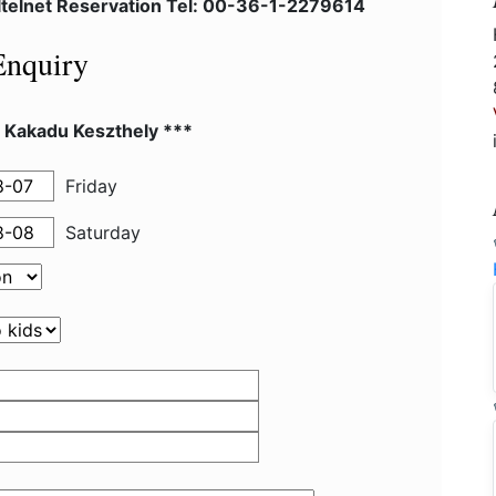
ltelnet Reservation Tel: 00-36-1-2279614
Enquiry
l Kakadu Keszthely ***
Friday
Saturday