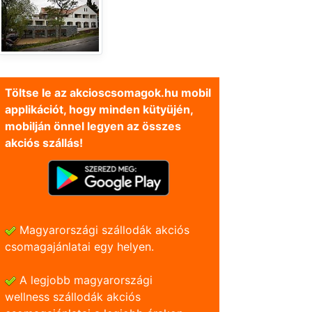
Töltse le az akcioscsomagok.hu mobil
applikációt, hogy minden kütyüjén,
mobilján önnel legyen az összes
akciós szállás!
Magyarországi szállodák akciós
csomagajánlatai egy helyen.
A legjobb magyarországi
wellness szállodák akciós