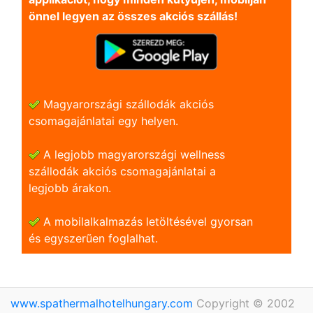
önnel legyen az összes akciós szállás!
Magyarországi szállodák akciós
csomagajánlatai egy helyen.
A legjobb magyarországi wellness
szállodák akciós csomagajánlatai a
legjobb árakon.
A mobilalkalmazás letöltésével gyorsan
és egyszerũen foglalhat.
www.spathermalhotelhungary.com
Copyright © 2002