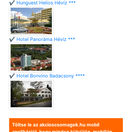
✔️ Hunguest Helios Hévíz ***
✔️ Hotel Panoráma Hévíz ***
✔️ Hotel Bonvino Badacsony ****
Töltse le az akcioscsomagok.hu mobil
applikációt, hogy minden kütyüjén, mobilján