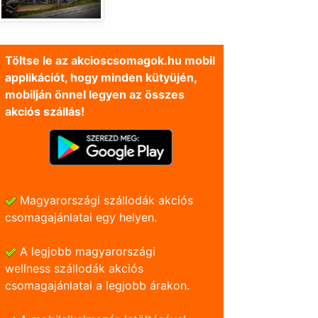
Töltse le az akcioscsomagok.hu mobil
applikációt, hogy minden kütyüjén,
mobilján önnel legyen az összes
akciós szállás!
Magyarországi szállodák akciós
csomagajánlatai egy helyen.
A legjobb magyarországi
wellness szállodák akciós
csomagajánlatai a legjobb árakon.