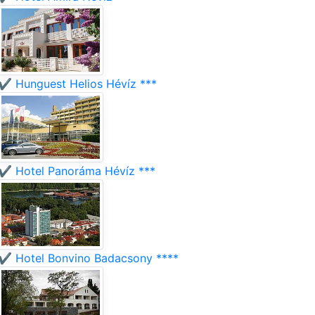
✔️ Hunguest Helios Hévíz ***
✔️ Hotel Panoráma Hévíz ***
✔️ Hotel Bonvino Badacsony ****