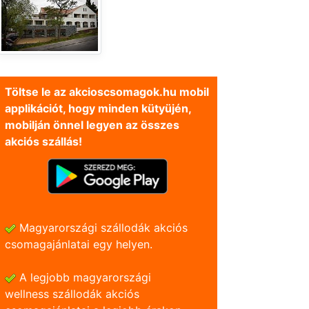
Töltse le az akcioscsomagok.hu mobil
applikációt, hogy minden kütyüjén,
mobilján önnel legyen az összes
akciós szállás!
Magyarországi szállodák akciós
csomagajánlatai egy helyen.
A legjobb magyarországi
wellness szállodák akciós