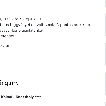
- Ft/ 2 fő / 2 éj ÁRTÓL
atípus függvényében változnak. A pontos árakért a
ával kérje ajánlatunkat!
zetendő!
 / éj
Enquiry
l Kakadu Keszthely ***