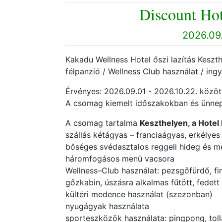
Discount Hot
2026.09.
Kakadu Wellness Hotel őszi lazítás Keszthel
félpanzió / Wellness Club használat / ing
Érvényes: 2026.09.01 - 2026.10.22. között
A csomag kiemelt időszakokban és ünnep
A csomag tartalma
Keszthelyen, a Hotel
szállás kétágyas – franciaágyas, erkélye
bőséges svédasztalos reggeli hideg és mel
háromfogásos menü vacsora
Wellness–Club használat: pezsgőfürdő, fin
gőzkabin, úszásra alkalmas fűtött, fedett
kültéri medence használat (szezonban)
nyugágyak használata
sporteszközök használata: pingpong, tol