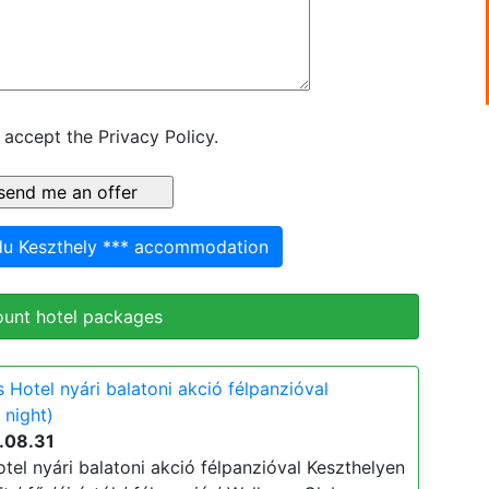
 accept the Privacy Policy.
du Keszthely *** accommodation
ount hotel packages
Hotel nyári balatoni akció félpanzióval
 night)
.08.31
el nyári balatoni akció félpanzióval Keszthelyen