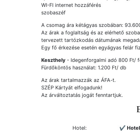
WI-FI internet hozzáférés
szobaszéf
A csomag ára kétágyas szobában: 93.600,
Az árak a foglaltság és az elérhető szob
tervezett tartózkodás dátumának megadás
Egy fő érkezése esetén egyágyas felár fi
Keszthely
- Idegenforgalmi adó 800 Ft/ fő
Fürdőköntös használat: 1.200 Ft/ db
Az árak tartalmazzák az ÁFA-t.
SZÉP Kártyát elfogadunk!
Az árváltoztatás jogát fenntartjuk.
Hotel:
✔️ Hote