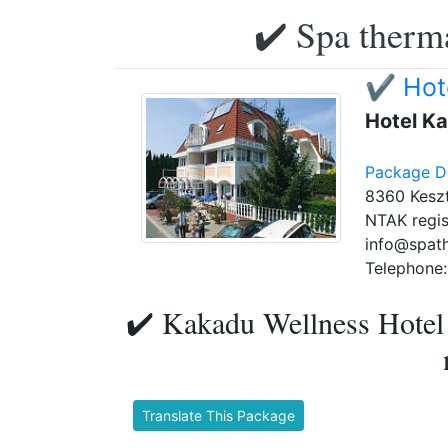
✔️ Spa therma
✔️ Hot
Hotel K
Package De
8360 Keszt
NTAK regis
info@spat
Telephone:
✔️ Kakadu Wellness Hotel ő
Translate This Package