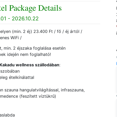
el Package Details
01 - 2026.10.22
yen (min. 2 éj) 23.400 Ft / fő / éj ártól /
yenes WiFi /
, min. 2 éjszaka foglalása esetén
ek idején nem foglalható!
 Kakadu wellness szállodában
:
s szobában
eg ételkínálattal
n szauna hangulatvilágítással, infraszauna,
 medence (feszített víztükrű)
laslabda