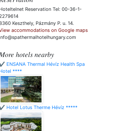
Hoteltelnet Reservation Tel: 00-36-1-
2279614
8360 Keszthely, Pázmány P. u. 14.
View accommodations on Google maps
info@spathermalhotelhungary.com
More hotels nearby
✔️ ENSANA Thermal Hévíz Health Spa
Hotel ****
✔️ Hotel Lotus Therme Hévíz *****