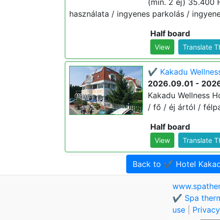
(min. 2 éj) 35.400 F
használata / ingyenes parkolás / ingyene
Half board
View
Translate 
✔️ Kakadu Wellness 
2026.09.01 - 202
Kakadu Wellness Hot
/ fő / éj ártól / fé
Half board
View
Translate 
Back to ✔️ Hotel Kaka
www.spathe
✔️ Spa therm
use
|
Privacy