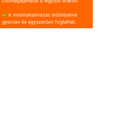
csomagajánlatai a legjobb árakon.
A mobilalkalmazás letöltésével
gyorsan és egyszerũen foglalhat.