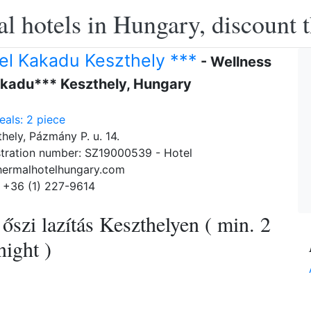
l hotels in Hungary, discount 
el Kakadu Keszthely ***
- Wellness
akadu*** Keszthely, Hungary
als: 2 piece
hely, Pázmány P. u. 14.
tration number: SZ19000539 - Hotel
hermalhotelhungary.com
 +36 (1) 227-9614
szi lazítás Keszthelyen ( min. 2
night )