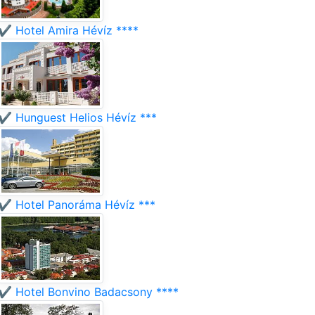
✔️ Hotel Amira Hévíz ****
✔️ Hunguest Helios Hévíz ***
✔️ Hotel Panoráma Hévíz ***
✔️ Hotel Bonvino Badacsony ****