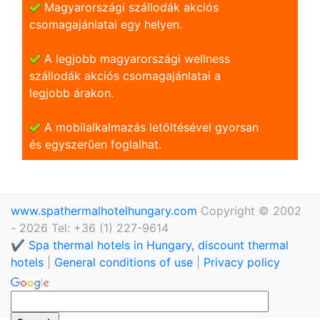
Magyarországi szállodák akciós
csomagajánlatai egy helyen.
A legjobb magyarországi wellness
szállodák akciós csomagajánlatai a
legjobb árakon.
A mobilalkalmazás letöltésével gyorsan
és egyszerũen foglalhat.
www.spathermalhotelhungary.com
Copyright © 2002
- 2026 Tel: +36 (1) 227-9614
✔️ Spa thermal hotels in Hungary, discount thermal
hotels
|
General conditions of use
|
Privacy policy