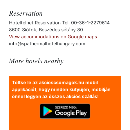
Reservation
Hoteltelnet Reservation Tel: 00-36-1-2279614
8600 Siófok, Beszédes sétány 80.
View accommodations on Google maps
info@spathermalhotelhungary.com
More hotels nearby
Töltse le az akcioscsomagok.hu mobil
applikációt, hogy minden kütyüjén, mobilján
önnel legyen az összes akciós szállás!