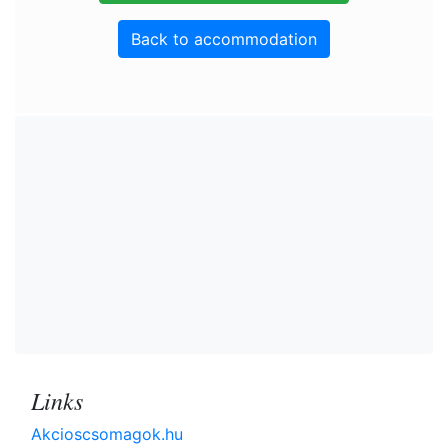
Back to accommodation
Links
Akcioscsomagok.hu