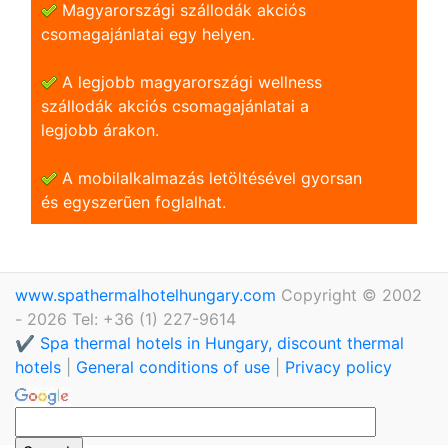
Magyarországi szállodák akciós
csomagajánlatai egy helyen.
A legjobb magyarországi wellness
szállodák akciós csomagajánlatai a
legjobb árakon.
A mobilalkalmazás letöltésével gyorsan
és egyszerũen foglalhat.
www.spathermalhotelhungary.com
Copyright © 2002
- 2026 Tel: +36 (1) 227-9614
✔️ Spa thermal hotels in Hungary, discount thermal
hotels
|
General conditions of use
|
Privacy policy