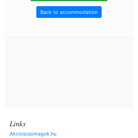
Back to accommodation
Links
Akcioscsomagok.hu