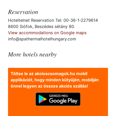
Reservation
Hoteltelnet Reservation Tel: 00-36-1-2279614
8600 Siófok, Beszédes sétány 80.
View accommodations on Google maps
info@spathermalhotelhungary.com
More hotels nearby
Töltse le az akcioscsomagok.hu mobil
applikációt, hogy minden kütyüjén, mobilján
önnel legyen az összes akciós szállás!