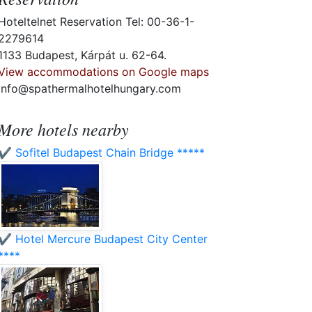
Hoteltelnet Reservation Tel: 00-36-1-
2279614
1133 Budapest, Kárpát u. 62-64.
View accommodations on Google maps
info@spathermalhotelhungary.com
More hotels nearby
✔️ Sofitel Budapest Chain Bridge *****
✔️ Hotel Mercure Budapest City Center
****