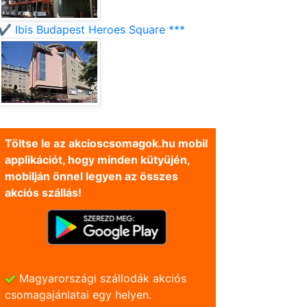
✔️ Ibis Budapest Heroes Square ***
Töltse le az akcioscsomagok.hu mobil
applikációt, hogy minden kütyüjén,
mobilján önnel legyen az összes
akciós szállás!
Magyarországi szállodák akciós
csomagajánlatai egy helyen.