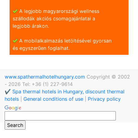
A legjobb magyarországi wellness
szállodák akciós csomagajánlatai a
legjobb árakon.
A mobilalkalmazás letöltésével gyorsan
és egyszerũen foglalhat.
www.spathermalhotelhungary.com
Copyright © 2002
- 2026 Tel: +36 (1) 227-9614
✔️ Spa thermal hotels in Hungary, discount thermal
hotels
|
General conditions of use
|
Privacy policy