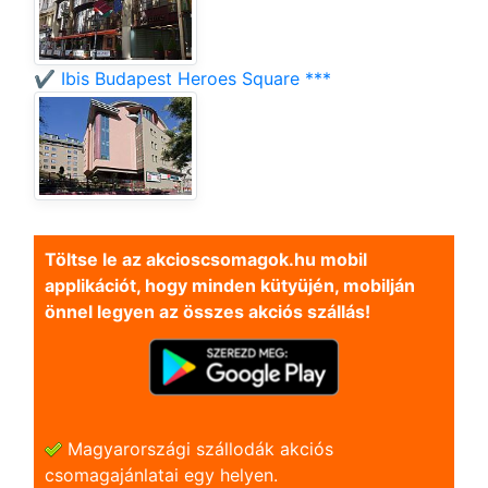
✔️ Ibis Budapest Heroes Square ***
Töltse le az akcioscsomagok.hu mobil
applikációt, hogy minden kütyüjén, mobilján
önnel legyen az összes akciós szállás!
Magyarországi szállodák akciós
csomagajánlatai egy helyen.