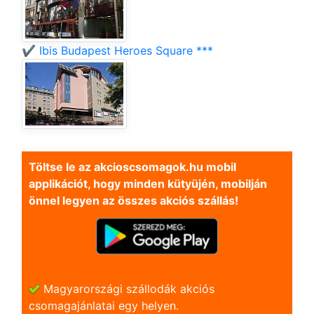
✔️ Ibis Budapest Heroes Square ***
Töltse le az akcioscsomagok.hu mobil
applikációt, hogy minden kütyüjén, mobilján
önnel legyen az összes akciós szállás!
Magyarországi szállodák akciós
csomagajánlatai egy helyen.