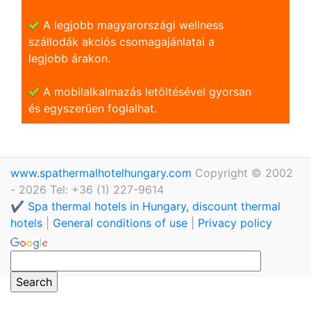
A legjobb magyarországi wellness
szállodák akciós csomagajánlatai a
legjobb árakon.
A mobilalkalmazás letöltésével gyorsan
és egyszerũen foglalhat.
www.spathermalhotelhungary.com
Copyright © 2002
- 2026 Tel: +36 (1) 227-9614
✔️ Spa thermal hotels in Hungary, discount thermal
hotels
|
General conditions of use
|
Privacy policy